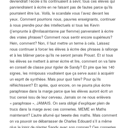
deviendrait l’école s’ils continuaient à sévir, tous ces élèves qui
parviendraient à écrire en ne faisant pas de fautes parce qu’ils
pourraient être lus. Voilà, le scandale vous l’avez devant les
yeux. Comment pourrions nous, pauvres enseignants, continuer
à nous prendre pour des intellectuels si tous les Kevin
(j’emprunte à @milasaintanne par flemme) parvenaient à écrire
des vraies phrases? Comment nous sentir encore supérieurs?
Hein, comment? Non, il faut mettre un terme à cela. Laissez
nous continuer à forcer les élèves à écrire des phrases à rallonge
et à les blâmer parce qu’ils ne seront jamais Proust. Et si tous
les élèves se mettent à aimer écrire et lire, comment on va faire
en conseil de classe pour rigoler de Sandy? Et pire que les 140
signes, les minipouss voudraient que ça serve aussi à acquérir
un esprit de synthèse. Mais pour quoi faire? Pour qu’ils
réfléchissent? Et après, quoi encore, on ne pourra plus écrire
paraphrase dans la marge parce que les élèves auront écrit un
truc censé issu de leur cerveau. Jamais on ne nous enlèvera
« paraphrase », JAMAIS. On sera obligé d’expliquer plein de
trucs dans la marge avec ces conneries. MEME en Maths
maintenant? L’autre allumé qui tweete des maths. Mais comment
on va pouvoir se débarrasser de Charles Edouard s’il a même
plus le loisir de planter Sandy avec son compas? Ces conneries,