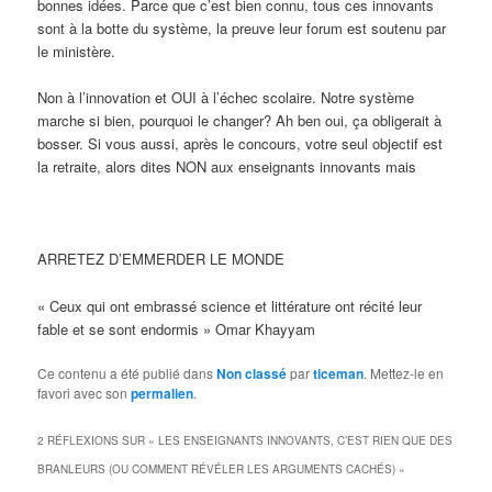
bonnes idées. Parce que c’est bien connu, tous ces innovants
sont à la botte du système, la preuve leur forum est soutenu par
le ministère.
Non à l’innovation et OUI à l’échec scolaire. Notre système
marche si bien, pourquoi le changer? Ah ben oui, ça obligerait à
bosser. Si vous aussi, après le concours, votre seul objectif est
la retraite, alors dites NON aux enseignants innovants mais
ARRETEZ D’EMMERDER LE MONDE
« Ceux qui ont embrassé science et littérature ont récité leur
fable et se sont endormis » Omar Khayyam
Ce contenu a été publié dans
Non classé
par
ticeman
. Mettez-le en
favori avec son
permalien
.
2 RÉFLEXIONS SUR «
LES ENSEIGNANTS INNOVANTS, C’EST RIEN QUE DES
BRANLEURS (OU COMMENT RÉVÉLER LES ARGUMENTS CACHÉS)
»