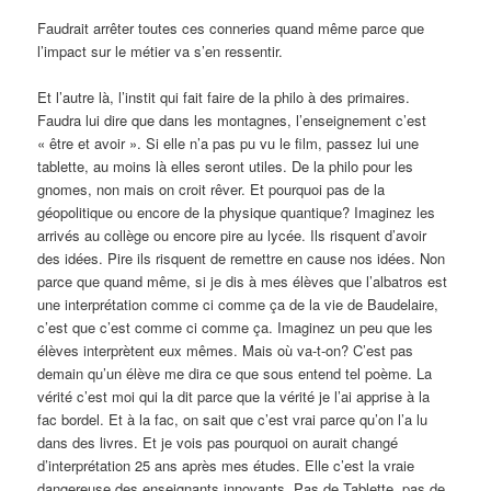
Faudrait arrêter toutes ces conneries quand même parce que
l’impact sur le métier va s’en ressentir.
Et l’autre là, l’instit qui fait faire de la philo à des primaires.
Faudra lui dire que dans les montagnes, l’enseignement c’est
« être et avoir ». Si elle n’a pas pu vu le film, passez lui une
tablette, au moins là elles seront utiles. De la philo pour les
gnomes, non mais on croit rêver. Et pourquoi pas de la
géopolitique ou encore de la physique quantique? Imaginez les
arrivés au collège ou encore pire au lycée. Ils risquent d’avoir
des idées. Pire ils risquent de remettre en cause nos idées. Non
parce que quand même, si je dis à mes élèves que l’albatros est
une interprétation comme ci comme ça de la vie de Baudelaire,
c’est que c’est comme ci comme ça. Imaginez un peu que les
élèves interprètent eux mêmes. Mais où va-t-on? C’est pas
demain qu’un élève me dira ce que sous entend tel poème. La
vérité c’est moi qui la dit parce que la vérité je l’ai apprise à la
fac bordel. Et à la fac, on sait que c’est vrai parce qu’on l’a lu
dans des livres. Et je vois pas pourquoi on aurait changé
d’interprétation 25 ans après mes études. Elle c’est la vraie
dangereuse des enseignants innovants. Pas de Tablette, pas de