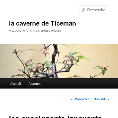
Aller
au
Rech
contenu
principal
la caverne de Ticeman
A touché le fond mais creuse encore
Menu
Accueil
À propos
principal
Navigation
←
Précédent
Suivant
→
des
articles