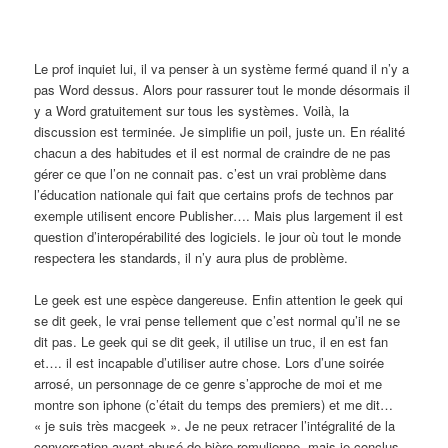
Le prof inquiet lui, il va penser à un système fermé quand il n’y a
pas Word dessus. Alors pour rassurer tout le monde désormais il
y a Word gratuitement sur tous les systèmes. Voilà, la
discussion est terminée. Je simplifie un poil, juste un. En réalité
chacun a des habitudes et il est normal de craindre de ne pas
gérer ce que l’on ne connait pas. c’est un vrai problème dans
l’éducation nationale qui fait que certains profs de technos par
exemple utilisent encore Publisher…. Mais plus largement il est
question d’interopérabilité des logiciels. le jour où tout le monde
respectera les standards, il n’y aura plus de problème.
Le geek est une espèce dangereuse. Enfin attention le geek qui
se dit geek, le vrai pense tellement que c’est normal qu’il ne se
dit pas. Le geek qui se dit geek, il utilise un truc, il en est fan
et…. il est incapable d’utiliser autre chose. Lors d’une soirée
arrosé, un personnage de ce genre s’approche de moi et me
montre son iphone (c’était du temps des premiers) et me dit…
« je suis très macgeek ». Je ne peux retracer l’intégralité de la
conversation ayant abusé de bière romulienne, mais je conclus