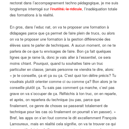
rectorat dans l’accompagnement techno pédagogique, je me suis
longtemps interrogé sur
l’inutilité, le ridicule
, l’inadéquation totale
des formations à la réalité.
En gros, dans l’educ nat, on va te proposer une formation à
didapages parce que ça permet de faire plein de trucs, ou alors
on va te proposer une formation à la gestion différenciée des
élèves sans te parler de techniques. A aucun moment, on ne te
parlera de ce que tu envisages de faire. Bon ça fait quelques
lignes que je rame là, donc je vais aller à l’essentiel, ce sera
moins chiant. Pourquoi, quand tu souhaites faire un truc
particulier en classe, jamais personne ne viendra te dire, alors:
« je te conseille, ça et ça ou ça. C’est quoi ton délire précis? Tu
voudrais plutôt orienter comme ci ou comme ça? Bon alors je te
conseille plutôt ça. Tu sais pas comment ça marche, c’est pas
grave on va s’occuper de ça. Réfléchis à ton truc, on en reparle,
et après, on reparlera du technique (ou pas, parce que
finalement, ce genre de choses se passerait totalement de
technique pour les cas où finalement on pourrait s’en passer). »
Bref, les apps on s’en fout comme le dit excellemment François
Lamoureux, mais en réalité cela signifie, on va te trouver ce qui