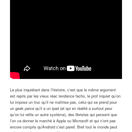
Le plus inquiétant dans l’histoire, c’est que le même argument
est repris par les vieux réac tendance facho, le prof inquiet qu’on
lui impose un truc qu’il ne maîtrise pas, celui qui se prend pour
un geek parce qu’il a un ipad (et qui en réalité a surtout peur
qu’on lui refile un autre système), des libristes qui pensent que
l’on va donner le marché à Apple ou Microsoft et qui n’ont pas
encore compris qu’Android c’est pareil. Bref tout le monde peut