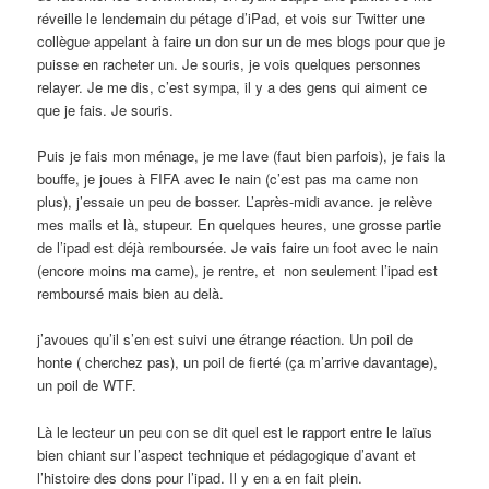
réveille le lendemain du pétage d’iPad, et vois sur Twitter une
collègue appelant à faire un don sur un de mes blogs pour que je
puisse en racheter un. Je souris, je vois quelques personnes
relayer. Je me dis, c’est sympa, il y a des gens qui aiment ce
que je fais. Je souris.
Puis je fais mon ménage, je me lave (faut bien parfois), je fais la
bouffe, je joues à FIFA avec le nain (c’est pas ma came non
plus), j’essaie un peu de bosser. L’après-midi avance. je relève
mes mails et là, stupeur. En quelques heures, une grosse partie
de l’ipad est déjà remboursée. Je vais faire un foot avec le nain
(encore moins ma came), je rentre, et non seulement l’ipad est
remboursé mais bien au delà.
j’avoues qu’il s’en est suivi une étrange réaction. Un poil de
honte ( cherchez pas), un poil de fierté (ça m’arrive davantage),
un poil de WTF.
Là le lecteur un peu con se dit quel est le rapport entre le laïus
bien chiant sur l’aspect technique et pédagogique d’avant et
l’histoire des dons pour l’ipad. Il y en a en fait plein.