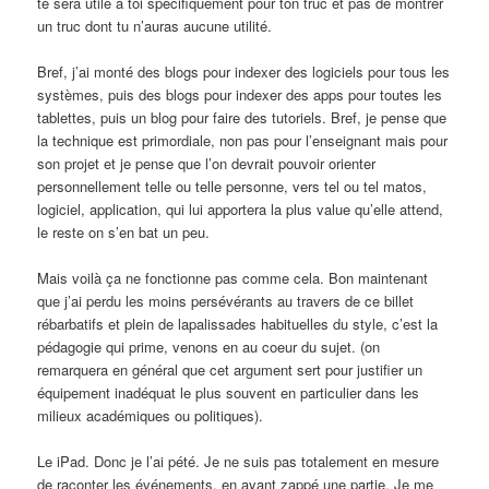
te sera utile à toi spécifiquement pour ton truc et pas de montrer
un truc dont tu n’auras aucune utilité.
Bref, j’ai monté des blogs pour indexer des logiciels pour tous les
systèmes, puis des blogs pour indexer des apps pour toutes les
tablettes, puis un blog pour faire des tutoriels. Bref, je pense que
la technique est primordiale, non pas pour l’enseignant mais pour
son projet et je pense que l’on devrait pouvoir orienter
personnellement telle ou telle personne, vers tel ou tel matos,
logiciel, application, qui lui apportera la plus value qu’elle attend,
le reste on s’en bat un peu.
Mais voilà ça ne fonctionne pas comme cela. Bon maintenant
que j’ai perdu les moins persévérants au travers de ce billet
rébarbatifs et plein de lapalissades habituelles du style, c’est la
pédagogie qui prime, venons en au coeur du sujet. (on
remarquera en général que cet argument sert pour justifier un
équipement inadéquat le plus souvent en particulier dans les
milieux académiques ou politiques).
Le iPad. Donc je l’ai pété. Je ne suis pas totalement en mesure
de raconter les événements, en ayant zappé une partie. Je me