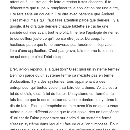
attention à l’utilisation, de faire attention à ses données. il te
démontrera que tu peux remplacer telle application par une autre,
il te fera sans en douceur. Il te dira avec patience que Android
c’est mieux mais qu’il faut faire attention parce que derrière il y a
google. il te dira que derrière chaque tablette se cache une
société qui vise avant tout le profit. Il ne fera l’apologie de rien et
te conseillera juste ce qu’il pense être juste. Du coup, tu
hésiteras parce que tu ne trouveras pas forcément l’équivalent
libre d’une application. C’est pas grave, fais comme tu le sens,
ce qui compte c’est l’état d’esprit.
Bref, a-t-on répondu à la question? C’est quoi un système fermé?
Ben non parce qu’un système fermé ça n’existe pas en terme
d’éducation. il y a des systèmes, tous appartenant à des
entreprises, qui toutes veulent se faire de la thune. Voilà c’est à
toi de choisir, c’est à toi de tester. Un système est fermé si tu
fais tout ce que le constructeur ou la boite derrière le système te
dis de faire. Rien ne t’empêche de faire avec iOs ce que tu veux
même si c’est différent de ce que te dis apple, rien ne t’empêche
d’utiliser de l’ultra propriétaire sur android. un système fermé
c’est un système dans lequel tu fais ce que l’on t’imposes. Pour
utiliser tous les systèmes, je peux dire qu’aucun n’empêche de