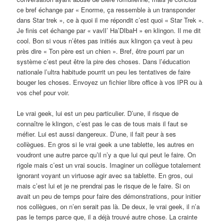
ce bref échange par « Enorme, ça ressemble à un transponder
dans Star trek », ce à quoi il me répondit c’est quoi « Star Trek ».
Je finis cet échange par « vavlI’ Ha’DIbaH » en klingon. Il me dit
cool. Bon si vous n’êtes pas initiés aux klingon ça veut à peu
près dire « Ton père est un chien ». Bref, être pourri par un
système c’est peut être la pire des choses. Dans l’éducation
nationale l’ultra habitude pourrit un peu les tentatives de faire
bouger les choses. Envoyez un fichier libre office à vos IPR ou à
vos chef pour voir.
Le vrai geek, lui est un peu particulier. D’une, il risque de
connaître le klingon, c’est pas le cas de tous mais il faut se
méfier. Lui est aussi dangereux. D’une, il fait peur à ses
collègues. En gros si le vrai geek a une tablette, les autres en
voudront une autre parce qu’il n’y a que lui qui peut le faire. On
rigole mais c’est un vrai soucis. Imaginer un collègue totalement
ignorant voyant un virtuose agir avec sa tablette. En gros, oui
mais c’est lui et je ne prendrai pas le risque de le faire. Si on
avait un peu de temps pour faire des démonstrations, pour initier
nos collègues, on n’en serait pas là. De deux, le vrai geek, il n’a
pas le temps parce que, il a déjà trouvé autre chose. La crainte