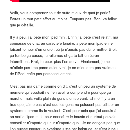
Voilà, vous comprenez tout de suite mieux de quoi je parle?
Faites un tout petit effort au moins. Toujours pas. Bon, va falloir
que je détaille.
Il y a peu, j’ai pété mon ipad mini. Enfin j’ai pété c’est relatif, ma
connasse de chat au caractère lunaire, a pété mon ipad en le
faisant tomber d’un endroit où je n’aurais pas dû le mettre. Bref,
ça tombe ça casse, tu rallumes et ça te fait un écran
intermittent. Bref, tu peux plus t’en servir. Finalement, je ne
m’affole pas trop parce qu’en vrai, je ne m’en sers pas vraiment
de l’iPad, enfin pas personnellement.
C’est pas ma came comme on dit, c’est un peu un système de
mémère qui voudrait ne rien avoir à comprendre pour que ça
marche. mais voilà plein de gens s’en servent. Et moi il y a un
truc que j’aime pas c’est que les gens ne puissent pas utiliser un
système comme ils le veulent. C’est pour cela que j’ai acquis à
sa sortie l’ipad mini, pour connaître le bousin et surtout pouvoir
conseiller n’importe qui sur n’importe quoi. Je ne conçois pas que
l’on puisse ignorer un système juste par habitude, et c’est à peu