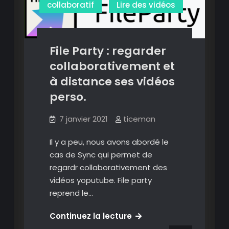
collaboratif
Lire des vidéos
de
différents
services
ou
File Party : regarder
même
collaborativement et
vos
à distance ses vidéos
vidéos
perso.
persos.
7 janvier 2021
ticeman
Il y a peu, nous avons abordé le
cas de Sync qui permet de
regardr collaborativement des
vidéos yoputube. File party
reprend le…
File
Continuez la lecture
Party