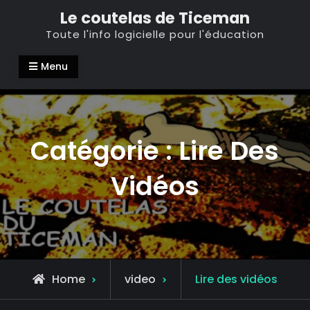
Skip
Le coutelas de Ticeman
to
Toute l'info logicielle pour l'éducation
content
Menu
Catégorie :
Lire Des
Vidéos
Archive
Home
video
Lire des vidéos
for