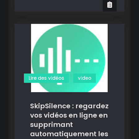
:
regarder
collaborativement
et
à
distance
ses
vidéos
perso.
Lire des vidéos
video
SkipSilence : regardez
vos vidéos en ligne en
supprimant
automatiquement les