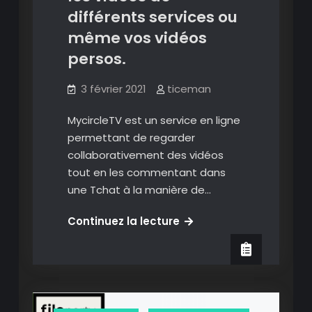
différents services ou
même vos vidéos
persos.
3 février 2021
ticeman
MycircleTV est un service en ligne
permettant de regarder
collaborativement des vidéos
tout en les commentant dans
une Tchat à la manière de…
MyCircleTV
Continuez la lecture
:
regarder
collaborativement
les
vidéos