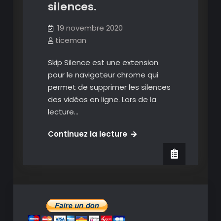
silences.
19 novembre 2020
ticeman
Skip Silence est une extension
pour le navigateur chrome qui
permet de supprimer les silences
des vidéos en ligne. Lors de la
lecture…
SkipSilence
Continuez la lecture
:
regardez
vos
vidéos
en
ligne
en