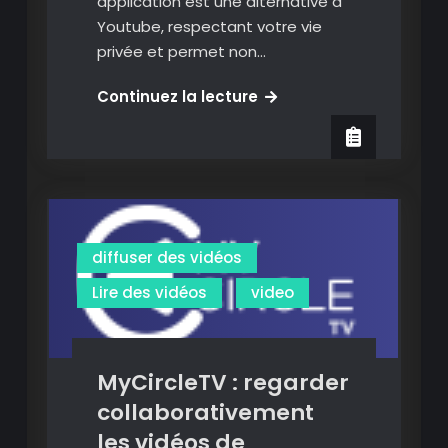
application est une alternative à
Youtube, respectant votre vie
privée et permet non…
Libretube
Continuez la lecture
:
une
excellente
application
pur
visionner
diffuser des vidéos
et
Lire des vidéos
video
télécharger
les
vidéos
du
MyCircleTV : regarder
net.
collaborativement
les vidéos de