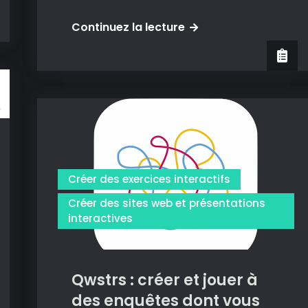
Pdf
Continuez la lecture
mix
tool
:
un
excellent
outil
pour
modifier
Créer des exercices interactifs
la
Créer des sites web et présentations
structure
interactives
de
vos
PDF
Qwstrs : créer et jouer à
sous
des enquêtes dont vous
linux.