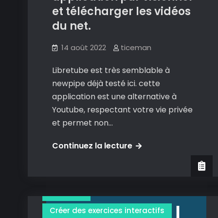
PC
et télécharger les vidéos
du net.
14 août 2022
ticeman
Libretube est très semblable à
newpipe déjà testé ici. cette
application est une alternative à
Youtube, respectant votre vie privée
et permet non…
Libretube
Continuez la lecture
:
une
excellente
Création
application
Créer des exercices interactifs
pur