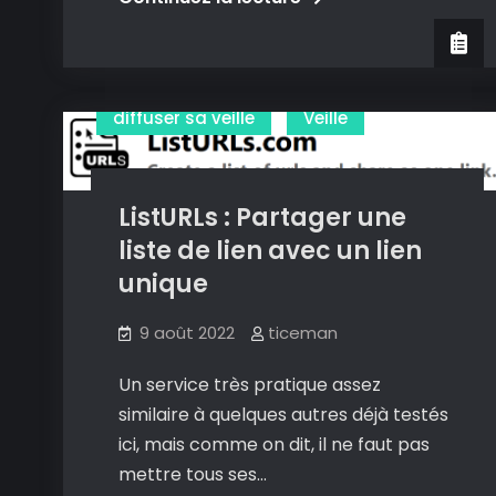
Embed
:
intégrer
vos
diffuser sa veille
Veille
équations
LaTex
partout
ListURLs : Partager une
simplement
liste de lien avec un lien
unique
9 août 2022
ticeman
Un service très pratique assez
similaire à quelques autres déjà testés
ici, mais comme on dit, il ne faut pas
mettre tous ses…