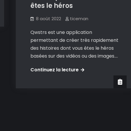
êtes le héros
8 août 2022
ticeman
Qwstrs est une application
permettant de créer très rapidement
des histoires dont vous êtes le héros
basées sur des vidéos ou des images.…
Qwstrs
Continuez la lecture
:
créer
et
jouer
à
des
enquêtes