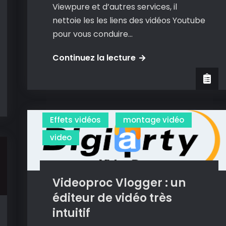
Viewpure et d’autres services, il
nettoie les les liens des vidéos Youtube
pour vous conduire…
Videolink
Continuez la lecture
:
partagez
les
vidéos
Effets vidéos
montage vidéo
YouTube
video
sans
publicités
ni
suggestions.
Videoproc Vlogger : un
éditeur de vidéo très
intuitif