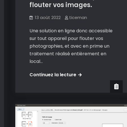
flouter vos images.
13 août 2022
ticeman
Une solution en ligne donc accessible
sur tout appareil pour flouter vos
photographies, et avec en prime un
traitement réalisé entièrement en
local…
Redact
Continuez la lecture
photos
:
une
excellente
solution
pour