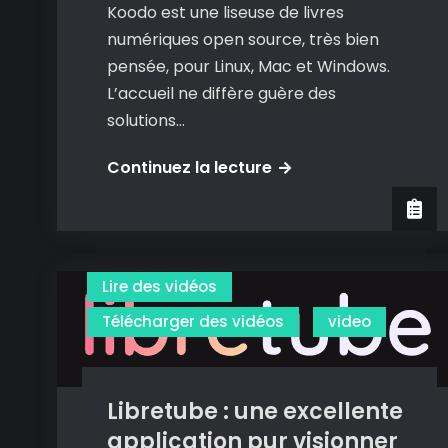
Koodo est une liseuse de livres
numériques open source, très bien
pensée, pour Linux, Mac et Windows.
L’accueil ne diffère guère des
solutions…
Koodo
Continuez la lecture
:
une
excellente
solution
Lire des vidéos
pour
Télécharger des vidéos
video
lire
ses
livres
Libretube : une excellente
numériques
sur
application pur visionner