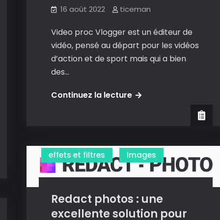
16 août 2022
ticeman
Video proc Vlogger est un éditeur de
vidéo, pensé au départ pour les vidéos
d’action et de sport mais qui a bien
des…
Videoproc
Continuez la lecture
Vlogger
:
un
Convertir/modifier des images
éditeur
effets et filtres
Images
de
vidéo
très
Redact photos : une
intuitif
excellente solution pour