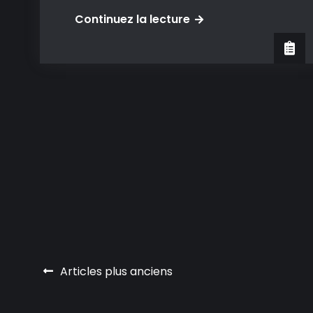
ListURLs
Continuez la lecture
:
Partager
une
liste
de
lien
avec
un
lien
unique
Navigation
Articles plus anciens
des