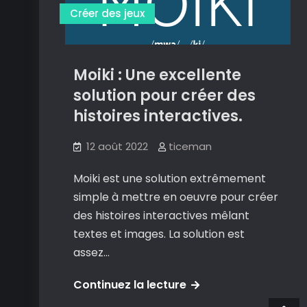
visionner
Créer des jeux
et
télécharger
les
Moiki : Une excellente
vidéos
solution pour créer des
du
histoires interactives.
net.
12 août 2022
ticeman
Moiki est une solution extrêmement
simple à mettre en oeuvre pour créer
des histoires interactives mêlant
textes et images. La solution est
assez…
Moiki
Continuez la lecture
: