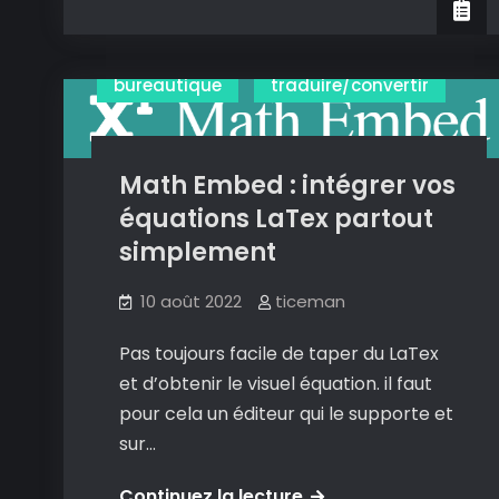
Une
excellente
solution
bureautique
traduire/convertir
pour
créer
des
Math Embed : intégrer vos
histoires
équations LaTex partout
interactives.
simplement
10 août 2022
ticeman
Pas toujours facile de taper du LaTex
et d’obtenir le visuel équation. il faut
pour cela un éditeur qui le supporte et
sur…
Math
Continuez la lecture