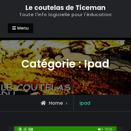
Skip
Le coutelas de Ticeman
to
Toute l'info logicielle pour l'éducation
content
Menu
Catégorie :
Ipad
Archive
Home
Ipad
for