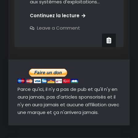
aux systèmes d’exploitations…
Dukto:
Continuez la lecture
partager
on
Leave a Comment
vos
Dukto:
partager
fichiers
vos
entre
fichiers
entre
tous
tous
vos
vos
appareils
appareils
en
un
en
clic
un
Parce qu'ici, il n'y a pas de pub et qu'il n'y en
clic
aura jamais, pas d'articles sponsorisés et il
n'y en aura jamais et aucune affiliation avec
une marque et ça n'arrivera jamais.