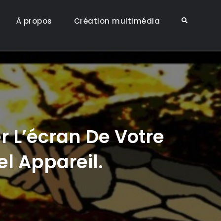
À propos
Création multimédia
Search
er L’écran De Votre
l Appareil.