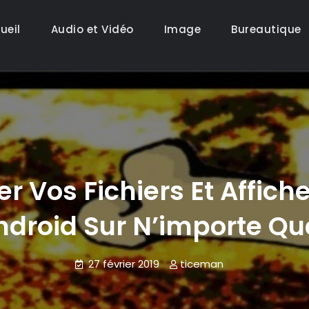
ueil
Audio et Vidéo
Image
Bureautique
r Vos Fichiers Et Affich
ndroid Sur N’importe Que
27 février 2019
ticeman