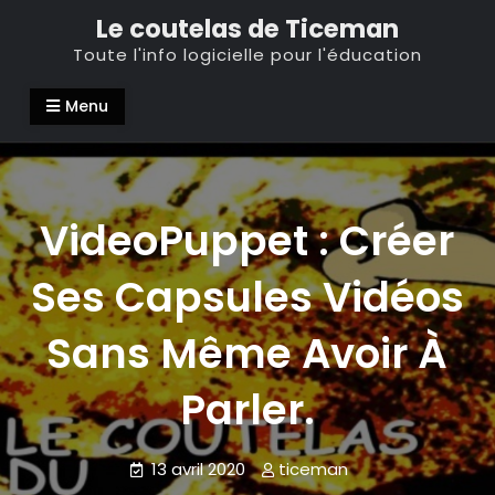
Skip
Le coutelas de Ticeman
to
Toute l'info logicielle pour l'éducation
content
Menu
VideoPuppet : Créer
Ses Capsules Vidéos
Sans Même Avoir À
Parler.
13 avril 2020
ticeman