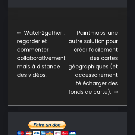
Navigation
Watch2gether :
Paintmaps: une
regarder et
autre solution pour
de
commenter
créer facilement
l’article
collaborativement
des cartes
mais à distance
géographiques (et
des vidéos.
accessoirement
télécharger des
fonds de carte).