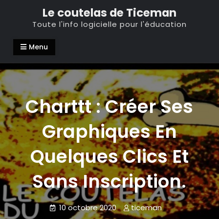
Skip
Le coutelas de Ticeman
to
Toute l'info logicielle pour l'éducation
content
Menu
Charttt : Créer Ses
Graphiques En
Quelques Clics Et
Sans Inscription.
10 octobre 2020
ticeman