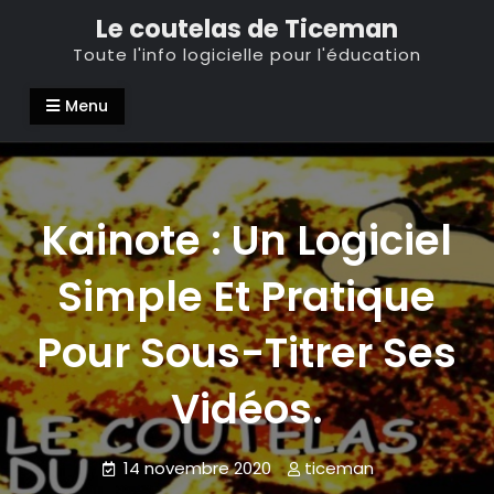
Skip
Le coutelas de Ticeman
to
Toute l'info logicielle pour l'éducation
content
Menu
Kainote : Un Logiciel
Simple Et Pratique
Pour Sous-Titrer Ses
Vidéos.
14 novembre 2020
ticeman