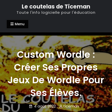
Skip
Le coutelas de Ticeman
to
Toute l'info logicielle pour l'éducation
content
Menu
Custom Wordle :
Créer Ses Propres
Jeux De Wordle Pour
Ses Élèves.
4 août 2022
ticeman