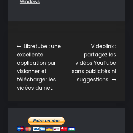
Windows
Navigation
Libretube : une
Videolink :
excellente
partagez les
de
application pur
vidéos YouTube
l’article
visionner et
sans publicités ni
télécharger les
suggestions.
vidéos du net.