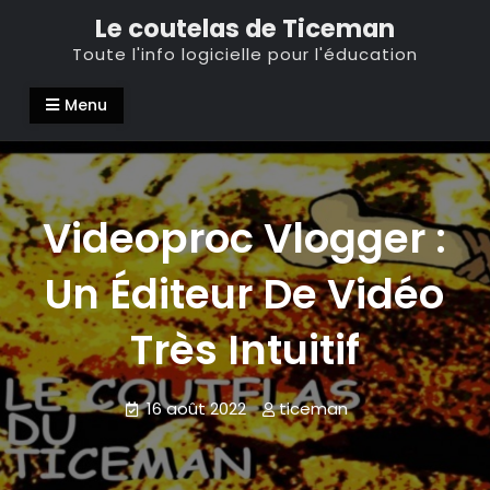
Skip
Le coutelas de Ticeman
to
Toute l'info logicielle pour l'éducation
content
Menu
Videoproc Vlogger :
Un Éditeur De Vidéo
Très Intuitif
16 août 2022
ticeman