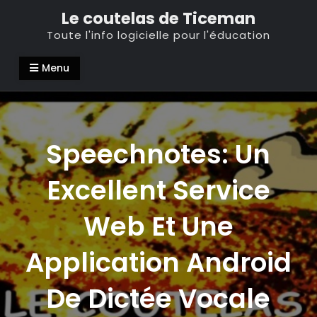
Skip
Le coutelas de Ticeman
to
Toute l'info logicielle pour l'éducation
content
Menu
Speechnotes: Un
Excellent Service
Web Et Une
Application Android
De Dictée Vocale