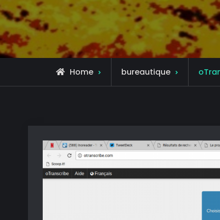
Home
bureautique
oTran