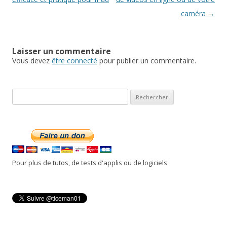
caméra
→
Laisser un commentaire
Vous devez
être connecté
pour publier un commentaire.
R
e
c
h
e
r
Pour plus de tutos, de tests d'applis ou de logiciels
c
h
e
r