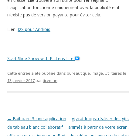
en classe. Elle trouvera son utilité pour l’enseignant.
L’application fonctionne uniquement avec la publicité et il
n’existe pas de version payante pour éviter cela.
Lien:
I2S pour Android
Start Slide Show with PicLens Lite
Cette entrée a été publiée dans
bureautique
,
Image
,
Utilitaires
le
13 janvier 2017
par
ticeman
.
Navigation
←
Baiboard 3: une application
gfycat loops: réaliser des gifs
des
de tableau blanc collaboratif
animés à partir de votre écran,
articles
efficace et pratique pour iPad
de vidéos en ligne ou de votre