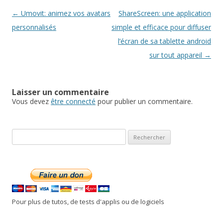
Navigation
←
Umovit: animez vos avatars
ShareScreen: une application
des
personnalisés
simple et efficace pour diffuser
articles
l’écran de sa tablette android
sur tout appareil
→
Laisser un commentaire
Vous devez
être connecté
pour publier un commentaire.
R
e
c
h
e
r
Pour plus de tutos, de tests d'applis ou de logiciels
c
h