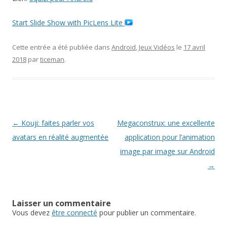
Start Slide Show with PicLens Lite
Cette entrée a été publiée dans
Android
,
Jeux Vidéos
le
17 avril
2018
par
ticeman
.
Navigation
←
Kouji: faites parler vos
Megaconstrux: une excellente
des
avatars en réalité augmentée
application pour l’animation
articles
image par image sur Android
→
Laisser un commentaire
Vous devez
être connecté
pour publier un commentaire.