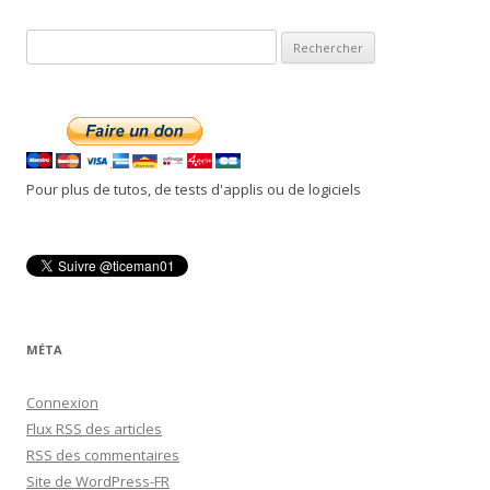
R
e
c
h
e
r
Pour plus de tutos, de tests d'applis ou de logiciels
c
h
e
r
:
MÉTA
Connexion
Flux
RSS
des articles
RSS
des commentaires
Site de WordPress-FR