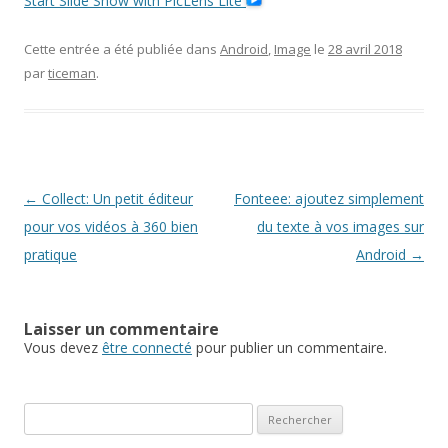
Start Slide Show with PicLens Lite
Cette entrée a été publiée dans
Android
,
Image
le
28 avril 2018
par
ticeman
.
Navigation
←
Collect: Un petit éditeur
Fonteee: ajoutez simplement
des
pour vos vidéos à 360 bien
du texte à vos images sur
articles
pratique
Android
→
Laisser un commentaire
Vous devez
être connecté
pour publier un commentaire.
R
e