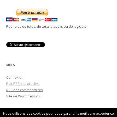
c
h
e
r
Pour plus de tutos, de tests d'applis ou de logiciels
c
h
e
r
:
MÉTA
Connexion
Flux
RSS
des articles
RSS
des commentaires
Site de WordPress-FR
Nous utilisons des cookies pour vous garantir la meilleure expérience