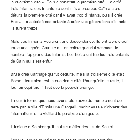
la quatrième cité ». Caïn a construit la première cité. il a créé
trois infants. ces infants se sont mis à procréer. Caïn a alors
détuits la première cité car il y avait trop d’infants. puis il crée
Enok. Il a autorisé ses enfants à créer une générations d’infants.
ils furent treize.
Mais ces infnants voulurent une descendance. ils ont alors créer
toute une lignée. Caïn se mit en colère quand il sécouvrit le
nombre trop grand des infants. Les treize ont tué les trois enfants
de Caïn qui s’est enfuit.
Bruja créa Carthage qui fut détruite. mais la troisième cité était
Rome. Jérusalem est la quatrième cité. Pour qu’elle le reste, il
faut un équilibre, il faut que le pouvoir change.
Il nous informe que nous avons été sauvé du tremblement de
terre par la fille d’Enola une Gangrell. bachir essaie d’obtenir des
informations et le vieillard le paralyse d’un geste.
Il indique à Sambor qu’il faut se méfier des fils de Saulot.
Led vieillard nous indique que des ravnos organisent des