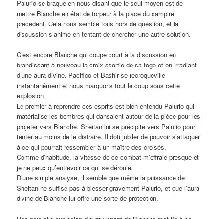
Palurio se braque en nous disant que le seul moyen est de
mettre Blanche en état de torpeur à la place du campire
précédent. Cela nous semble tous hors de question, et la
discussion s’anime en tentant de chercher une autre solution.
C’est encore Blanche qui coupe court à la discussion en
brandissant à nouveau la croix ssortie de sa toge et en irradiant
d’une aura divine. Pacifico et Bashir se recroqueville
instantanément et nous marquons tout le coup sous cette
explosion.
Le premier à reprendre ces esprits est bien entendu Palurio qui
matérialise les bombres qui dansaient autour de la pièce pour les
projeter vers Blanche. Sheitan lui se précipite vers Palurio pour
tenter au moins de le distraire. Il doti jubiler de pouvoir s’attaquer
à ce qui pourrait ressembler à un maître des croisés.
Comme d’habitude, la vitesse de ce combat m’effraie presque et
je ne peux qu’entrevoir ce qui se déroule.
D’une simple analyse, il semble que même la puissance de
Sheitan ne suffise pas à blesser gravement Palurio, et que l’aura
divine de Blanche lui offre une sorte de protection.
Une nouvelle explosion d’aura venant de Blanche met fin à ce