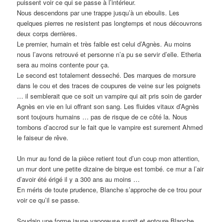
puissent voir ce qui se passe à l’intérieur.
Nous descendons par une trappe jusqu’à un eboulis. Les
quelques pierres ne resistent pas longtemps et nous découvrons
deux corps derrières.
Le premier, humain et très faible est celui d’Agnès. Au moins
nous l’avons retrouvé et personne n’a pu se servir d’elle. Etheria
sera au moins contente pour ça.
Le second est totalement desseché. Des marques de morsure
dans le cou et des traces de coupures de veine sur les poignets
… il semblerait que ce soit un vampire qui ait pris soin de garder
Agnès en vie en lui offrant son sang. Les fluides vitaux d’Agnès
sont toujours humains … pas de risque de ce côté la. Nous
tombons d’accrod sur le fait que le vampire est surement Ahmed
le faiseur de rêve.
Un mur au fond de la pièce retient tout d’un coup mon attention,
un mur dont une petite dizaine de birque est tombé. ce mur a l’air
d’avoir été érigé il y a 300 ans au moins …
En méris de toute prudence, Blanche s’approche de ce trou pour
voir ce qu’il se passe.
Soudain une forme jaune vaporeuse surgit et entoure Blanche.