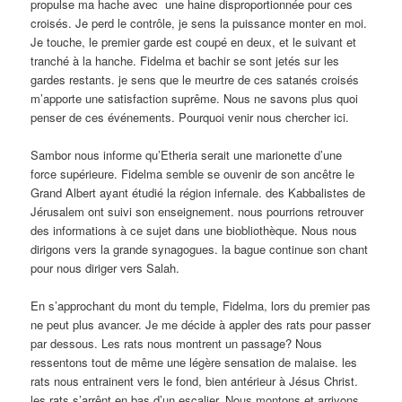
propulse ma hache avec une haine disproportionnée pour ces
croisés. Je perd le contrôle, je sens la puissance monter en moi.
Je touche, le premier garde est coupé en deux, et le suivant et
tranché à la hanche. Fidelma et bachir se sont jetés sur les
gardes restants. je sens que le meurtre de ces satanés croisés
m’apporte une satisfaction suprême. Nous ne savons plus quoi
penser de ces événements. Pourquoi venir nous chercher ici.
Sambor nous informe qu’Etheria serait une marionette d’une
force supérieure. Fidelma semble se ouvenir de son ancêtre le
Grand Albert ayant étudié la région infernale. des Kabbalistes de
Jérusalem ont suivi son enseignement. nous pourrions retrouver
des informations à ce sujet dans une biobliothèque. Nous nous
dirigons vers la grande synagogues. la bague continue son chant
pour nous diriger vers Salah.
En s’approchant du mont du temple, Fidelma, lors du premier pas
ne peut plus avancer. Je me décide à appler des rats pour passer
par dessous. Les rats nous montrent un passage? Nous
ressentons tout de même une légère sensation de malaise. les
rats nous entrainent vers le fond, bien antérieur à Jésus Christ.
les rats s’arrênt en bas d’un escalier. Nous montons et arrivons