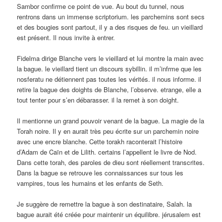
Sambor confirme ce point de vue. Au bout du tunnel, nous
rentrons dans un immense scriptorium. les parchemins sont secs
et des bougies sont partout, il y a des risques de feu. un vieillard
est présent. Il nous invite à entrer.
Fidelma dirige Blanche vers le vieillard et lui montre la main avec
la bague. le vieillard tient un discours sybillin. il m’infrme que les
nosferatu ne détiennent pas toutes les vérités. il nous informe. il
retire la bague des doights de Blanche, l’observe. etrange, elle a
tout tenter pour s’en débarasser. il la remet à son doight.
Il mentionne un grand pouvoir venant de la bague. La magie de la
Torah noire. Il y en aurait très peu écrite sur un parchemin noire
avec une encre blanche. Cette torakh raconterait l’histoire
d’Adam de Caïn et de Lilith. certains l’appellent le livre de Nod.
Dans cette torah, des paroles de dieu sont réellement transcrites.
Dans la bague se retrouve les connaissances sur tous les
vampires, tous les humains et les enfants de Seth.
Je suggère de remettre la bague à son destinataire, Salah. la
bague aurait été créée pour maintenir un équilibre. jérusalem est