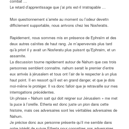
combat …
Le retard d’apprentissage que j’ai pris est-il irratrapable …
Mon questionnement s’arrete au moment ou l’odeur deveitn
difficlement supportable, nous arrivons chez les Nosferatis.
Rapidement, nous sommes mis en présence de Ephraïm et des
deux autres caïnites de haut rang. Je m’apervevrais plus tard
qu’à priori il y avait un Nosferatu plus puissnt qu’Ephraim, et un
assamite.
La discussion tourne rapidement autour de Nahum que ces trois
personnes semblent connaitre. nahum serait le premier d’entre
eux arrivés à jérusalem et tous ont l’air de le respecter à un plus
haut point. Il en ressort qu’il est en grand danger, et que je dois
moi-même le protéger. Il va donc falloir que je retravaille sur mes
interrogations précédentes.
Un phrase « Nahum sait qui doit reigner sur Jérusalem » me met
la puce à l’oreille. Etheria est donc juste un pion dans cette
histoire, mais ces adversaires sont les véritables adversaires de
Nahum.
Je précise donc aux personne présente qu’il me semble dans
notre intérêt de suivre Etheria pour connaitres nos adversaires