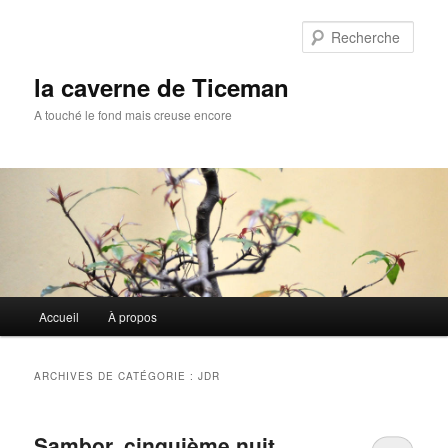
Aller
Aller
au
au
Rech
contenu
contenu
principal
secondaire
la caverne de Ticeman
A touché le fond mais creuse encore
Menu
Accueil
À propos
principal
ARCHIVES DE CATÉGORIE :
JDR
Sambor, cinquième nuit