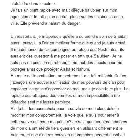
s’éteindre dans le calme.
Je fais un point rapide avec ma collègue salubrien sur mon
agression et le fait qu’un contrat plane sur les salubriens de la
ville. Elle préviendra nahum du danger.
En ressortant, je m’apercois qu’elle a du prendre soin de Sheitan
aussi, puisqu’il a l’air en meilleur forme que quand je suis arrivé.
Il me demande de l’accompagner au refuge des Nosferatus, ils
auraient des question à me poser en tatn que Salubien. Je ne
suis pas en position de refuser, il me faut des appuis pour me
protéger ainsi que protéger Aisha et Nahum.
En route cette protection me perturbe et me fait refléchir. Certes,
j’aperçois une nouvelle utilisation de mes pouvoirs de clan pour
enpècher les gens d’approcher de moi, mais je dois faire plus. La
rapidité des attaques deu caînites et mon impossibilité à me
défendre seul me laisse perplexe.
Ais-je fait les bons choix pour la survie de mon clan, dois-je
modifier mon comportement, la voie que je suis pour aider à
cette surive qui reste ma priorité? Je sais que certains membres
de mon cla ont été de fiers guerriers en utilisant différement le
Valeren, et que d’autres pouvoirs de vampires servent aussi en