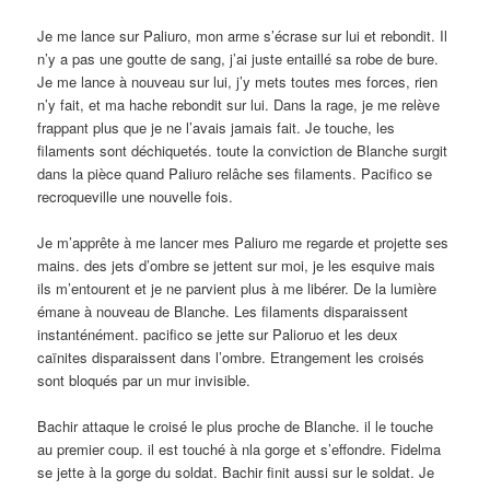
Je me lance sur Paliuro, mon arme s’écrase sur lui et rebondit. Il
n’y a pas une goutte de sang, j’ai juste entaillé sa robe de bure.
Je me lance à nouveau sur lui, j’y mets toutes mes forces, rien
n’y fait, et ma hache rebondit sur lui. Dans la rage, je me relève
frappant plus que je ne l’avais jamais fait. Je touche, les
filaments sont déchiquetés. toute la conviction de Blanche surgit
dans la pièce quand Paliuro relâche ses filaments. Pacifico se
recroqueville une nouvelle fois.
Je m’apprête à me lancer mes Paliuro me regarde et projette ses
mains. des jets d’ombre se jettent sur moi, je les esquive mais
ils m’entourent et je ne parvient plus à me libérer. De la lumière
émane à nouveau de Blanche. Les filaments disparaissent
instanténément. pacifico se jette sur Palioruo et les deux
caïnites disparaissent dans l’ombre. Etrangement les croisés
sont bloqués par un mur invisible.
Bachir attaque le croisé le plus proche de Blanche. il le touche
au premier coup. il est touché à nla gorge et s’effondre. Fidelma
se jette à la gorge du soldat. Bachir finit aussi sur le soldat. Je