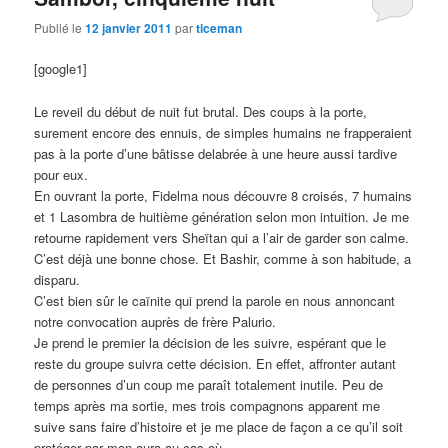
Publié le
12 janvier 2011
par
ticeman
[google1]
Le reveil du début de nuit fut brutal. Des coups à la porte,
surement encore des ennuis, de simples humains ne frapperaient
pas à la porte d’une bâtisse delabrée à une heure aussi tardive
pour eux.
En ouvrant la porte, Fidelma nous découvre 8 croisés, 7 humains
et 1 Lasombra de huitième génération selon mon intuition. Je me
retourne rapidement vers Sheïtan qui a l’air de garder son calme.
C’est déjà une bonne chose. Et Bashir, comme à son habitude, a
disparu.
C’est bien sûr le caïnite qui prend la parole en nous annoncant
notre convocation auprès de frère Palurio.
Je prend le premier la décision de les suivre, espérant que le
reste du groupe suivra cette décision. En effet, affronter autant
de personnes d’un coup me paraît totalement inutile. Peu de
temps après ma sortie, mes trois compagnons apparent me
suive sans faire d’histoire et je me place de façon a ce qu’il soit
protéger par mon aura au cas où.