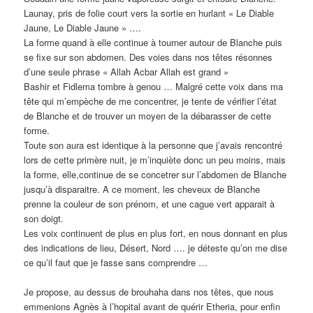
Launay, pris de folie court vers la sortie en hurlant « Le Diable
Jaune, Le Diable Jaune » ….
La forme quand à elle continue à tourner autour de Blanche puis
se fixe sur son abdomen. Des voies dans nos têtes résonnes
d’une seule phrase « Allah Acbar Allah est grand »
Bashir et Fidlema tombre à genou … Malgré cette voix dans ma
tête qui m’empèche de me concentrer, je tente de vérifier l’état
de Blanche et de trouver un moyen de la débarasser de cette
forme.
Toute son aura est identique à la personne que j’avais rencontré
lors de cette primère nuit, je m’inquiète donc un peu moins, mais
la forme, elle,continue de se concetrer sur l’abdomen de Blanche
jusqu’à disparaitre. A ce moment, les cheveux de Blanche
prenne la couleur de son prénom, et une cague vert apparait à
son doigt.
Les voix continuent de plus en plus fort, en nous donnant en plus
des indications de lieu, Désert, Nord …. je déteste qu’on me dise
ce qu’il faut que je fasse sans comprendre …
Je propose, au dessus de brouhaha dans nos têtes, que nous
emmenions Agnès à l’hopital avant de quérir Etheria, pour enfin