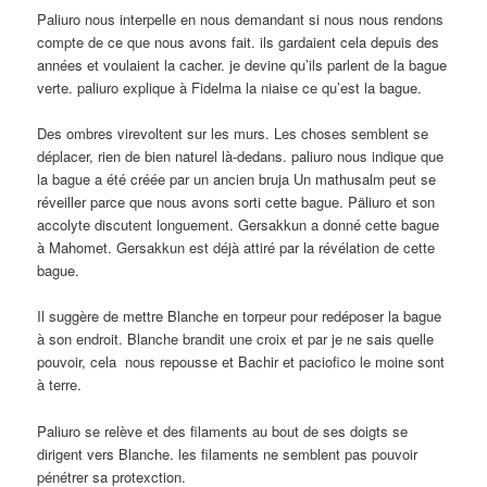
Paliuro nous interpelle en nous demandant si nous nous rendons
compte de ce que nous avons fait. ils gardaient cela depuis des
années et voulaient la cacher. je devine qu’ils parlent de la bague
verte. paliuro explique à Fidelma la niaise ce qu’est la bague.
Des ombres virevoltent sur les murs. Les choses semblent se
déplacer, rien de bien naturel là-dedans. paliuro nous indique que
la bague a été créée par un ancien bruja Un mathusalm peut se
réveiller parce que nous avons sorti cette bague. Päliuro et son
accolyte discutent longuement. Gersakkun a donné cette bague
à Mahomet. Gersakkun est déjà attiré par la révélation de cette
bague.
Il suggère de mettre Blanche en torpeur pour redéposer la bague
à son endroit. Blanche brandit une croix et par je ne sais quelle
pouvoir, cela nous repousse et Bachir et paciofico le moine sont
à terre.
Paliuro se relève et des filaments au bout de ses doigts se
dirigent vers Blanche. les filaments ne semblent pas pouvoir
pénétrer sa protexction.