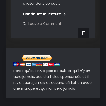
avatar dans ce que…
Gabsee:
Continuez la lecture
commentez
on
Leave a Comment
votre
Gabsee:
commentez
monde
votre
en
monde
en
réalité
réalité
augmentée
augmentée
avec
avec
votre
avatar
votre
avatar
Parce qu'ici, il n'y a pas de pub et qu'il n'y en
aura jamais, pas d'articles sponsorisés et il
n'y en aura jamais et aucune affiliation avec
une marque et ça n'arrivera jamais.