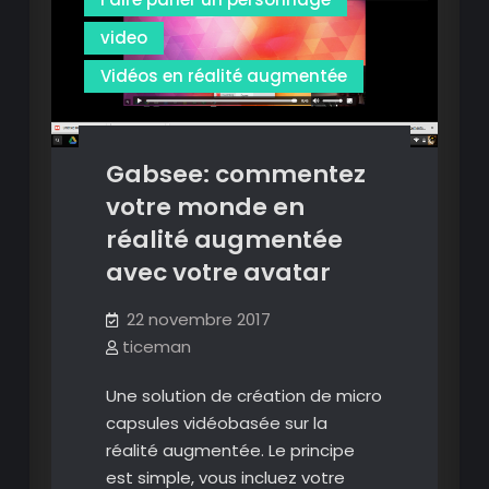
augmentée
en
video
réalité
augmentée
Vidéos en réalité augmentée
Gabsee: commentez
votre monde en
réalité augmentée
avec votre avatar
22 novembre 2017
ticeman
Une solution de création de micro
capsules vidéobasée sur la
réalité augmentée. Le principe
est simple, vous incluez votre