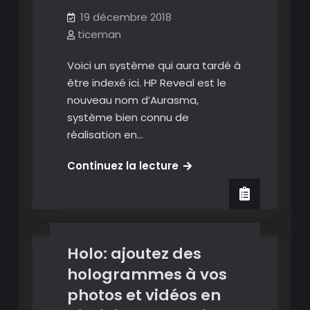
19 décembre 2018
ticeman
Voici un système qui aura tardé à
être indexé ici. HP Reveal est le
nouveau nom d’Aurasma,
système bien connu de
réalisation en…
Images
HP
Continuez la lecture
Images en réalité augmentée
Reveal:
Vidéos en réalité augmentée
diffusez
vos
productions
Holo: ajoutez des
en
réalité
hologrammes à vos
augmentée
photos et vidéos en