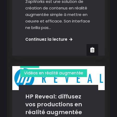
ZapWorks est une solution de
création de contenus en réalité
augmentée simple à mettre en
oeuvre et efficace. Son interface
ne brilla pas…
contenu qr code ou geolocalisé
ZapWorks:
Continuez la lecture
Création
Image
vos
contenus
Images en réalité augmentée
en
video
réalité
augmenté
Vidéos en réalité augmentée
simplement
HP Reveal: diffusez
vos productions en
réalité augmentée