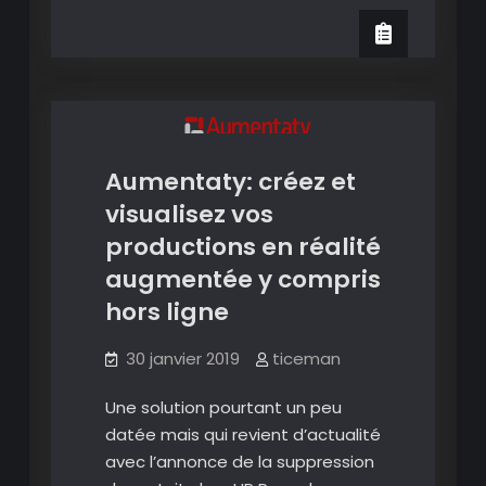
Images en réalité augmentée
Vos
contenus
Présenter en réalité augmentée
en
Vidéos en réalité augmentée
réalité
augmentée
tout
Aumentaty: créez et
simplement
(le
visualisez vos
HP
productions en réalité
Reveal
augmentée y compris
Killer?)
hors ligne
30 janvier 2019
ticeman
Une solution pourtant un peu
datée mais qui revient d’actualité
avec l’annonce de la suppression