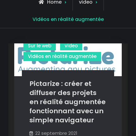
Home
video
Image
Images en réalité augmentée
Archive
Vidéos en réalité augmentée
Présentations
for
Présenter en réalité augmentée
Sur le web
video
Vidéos en réalité augmentée
Pictarize : créer et
diffuser des projets
en réalité augmentée
fonctionnant avec un
simple navigateur
22 septembre 2021