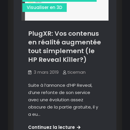
expériences
Visualiser en 3D
en
réalité
augmentée
PlugXR: Vos contenus
sur
iPhone/iPad.
en réalité augmentée
tout simplement (le
HP Reveal Killer?)
3 mars 2019
ticeman
Suite à l’annonce d’HP Reveal,
d’une refonte de son service
avec une évolution assez
obscure de la partie gratuite, il y
contenu qr code ou geolocalisé
a eu…
Création
PlugXR:
Continuez la lecture