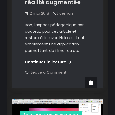
réalité augmentée
2 mai 2018
ticeman
Bon, l’aspect pédagogique est
douteux pour cet article et
restera à trouver. Holo est tout
simplement une application
permettant de filmer ou de…
Holo:
Continuez la lecture
ajoutez
on
Leave a Comment
des
Holo:
ajoutez
hologrammes
des
à
hologrammes
à
vos
vos
photos
photos
et
et
vidéos
en
vidéos
réalité
Faire parler un personnage