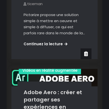
ticeman
Pictarize propose une solution
simple à mettre en oeuvre et
simple à diffuser, ce qui est
parfois rare dans le monde de la…
Pictarize
Continuez la lecture
:
créer
et
Images en réalité augmentée
diffuser
Vidéos en réalité augmentée
des
projets
en
Adobe Aero : créer et
réalité
augmentée
partager ses
fonctionnant
expériences en