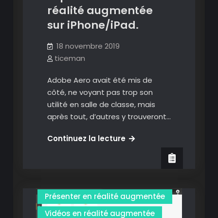
avec
réalité augmentée
un
sur iPhone/iPad.
simple
navigateur
18 novembre 2019
ticeman
Adobe Aero avait été mis de
côté, ne voyant pas trop son
utilité en salle de classe, mais
après tout, d’autres y trouveront…
Adobe
Continuez la lecture
Aero
3D
Images
:
créer
Images en réalité augmentée
et
Présenter en réalité augmentée
partager
ses
Vidéos en réalité augmentée