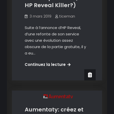
non.
HP Reveal Killer?)
3 mars 2019
ticeman
Suite à l’annonce d’HP Reveal,
d’une refonte de son service
avec une évolution assez
obscure de la partie gratuite, il y
contenu qr code ou geolocalisé
a eu…
Création
PlugXR:
Continuez la lecture
Images en réalité augmentée
Vos
contenus
Présenter en réalité augmentée
en
Vidéos en réalité augmentée
réalité
augmentée
tout
Aumentaty: créez et
simplement