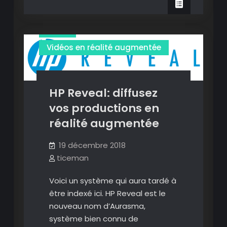
contenus
Images en réalité augmentée
en
video
réalité
augmenté
Vidéos en réalité augmentée
simplement
HP Reveal: diffusez
vos productions en
réalité augmentée
19 décembre 2018
ticeman
Voici un système qui aura tardé à
être indexé ici. HP Reveal est le
nouveau nom d’Aurasma,
système bien connu de