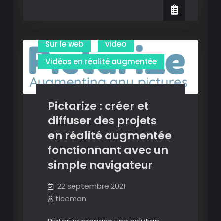
Composer
Présentations
:
créer
Présenter en réalité augmentée
et
Sur le web
video
visualiser
Vidéos en réalité augmentée
des
projets
en
réalité
Pictarize : créer et
augmentée
diffuser des projets
facilement.
en réalité augmentée
fonctionnant avec un
simple navigateur
22 septembre 2021
ticeman
Pictarize propose une solution