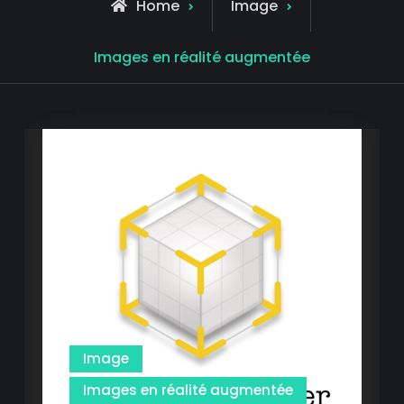
Home
Image
Archive
Images en réalité augmentée
for
Image
Images en réalité augmentée