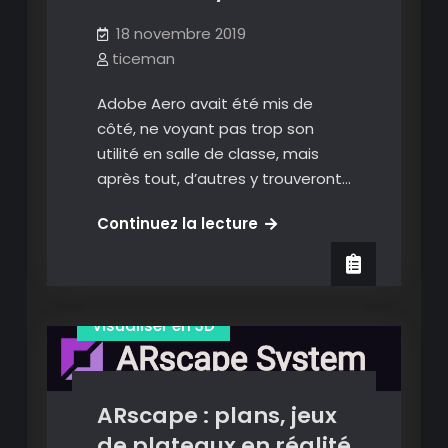
navigateur
18 novembre 2019
ticeman
Adobe Aero avait été mis de
côté, ne voyant pas trop son
utilité en salle de classe, mais
après tout, d’autres y trouveront…
Adobe
Continuez la lecture
Aero
Images en réalité augmentée
:
Présenter en réalité augmentée
créer
et
Visualiser en 3D
partager
ses
expériences
ARscape : plans, jeux
en
de plateaux en réalité
réalité