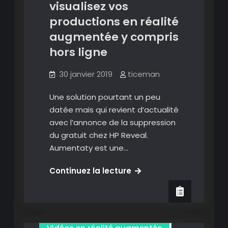
(le
visualisez vos
HP
productions en réalité
Reveal
augmentée y compris
Killer?)
hors ligne
30 janvier 2019
ticeman
Une solution pourtant un peu
datée mais qui revient d’actualité
avec l’annonce de la suppression
du gratuit chez HP Reveal.
Aumentaty est une…
Aumentaty:
Continuez la lecture
contenu qr code ou geolocalisé
créez
Images en réalité augmentée
et
visualisez
Présenter en réalité augmentée
vos