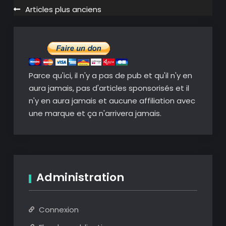
réalité
Navigation
Articles plus anciens
augmentée
des
et
articles
environnement
virtuels
en
Parce qu'ici, il n'y a pas de pub et qu'il n'y en
un
aura jamais, pas d'articles sponsorisés et il
clic
n'y en aura jamais et aucune affiliation avec
une marque et ça n'arrivera jamais.
Administration
Connexion