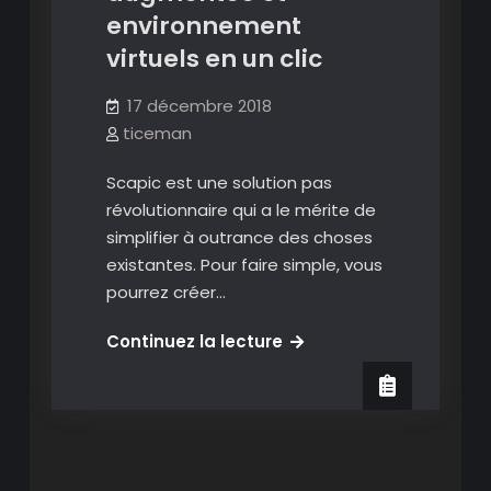
environnement
virtuels en un clic
17 décembre 2018
ticeman
Scapic est une solution pas
révolutionnaire qui a le mérite de
simplifier à outrance des choses
existantes. Pour faire simple, vous
pourrez créer…
Scapic:
Continuez la lecture
vues
à
360,
objets
en