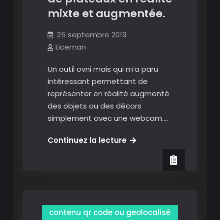
mixte et augmentée.
augmentée
sur
25 septembre 2019
iPhone/iPad.
ticeman
Un outil ovni mais qui m’a paru
intéressant permettant de
représenter en réalité augmenté
des objets ou des décors
simplement avec une webcam.…
ARscape
Continuez la lecture
:
plans,
jeux
de
plateaux
contenu qr code ou geolocalisé
en