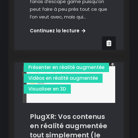
fanas d’escape game puisqu’on
peut faire à peu près tout ce que
l’on veut avec, mais qui…
ARIS:
Continuez la lecture
créez
3D
Images
des
jeux
Images en réalité augmentée
à
Présenter en réalité augmentée
la
pokemon
Vidéos en réalité augmentée
go,
Visualiser en 3D
ou
des
jeux
PlugXR: Vos contenus
d’enquête
géolocalisés
en réalité augmentée
ou
tout simplement (le