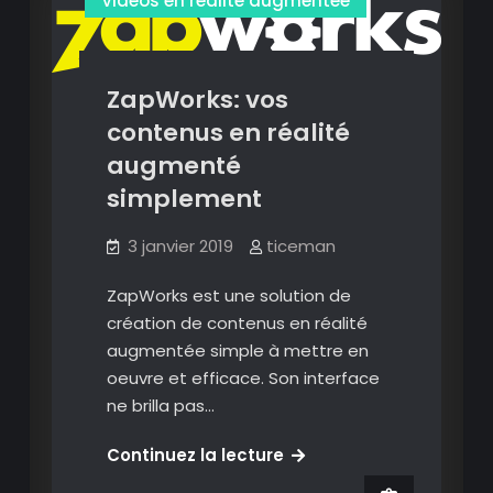
Vidéos en réalité augmentée
productions
en
réalité
ZapWorks: vos
augmentée
y
contenus en réalité
compris
augmenté
hors
simplement
ligne
3 janvier 2019
ticeman
ZapWorks est une solution de
création de contenus en réalité
augmentée simple à mettre en
oeuvre et efficace. Son interface
ne brilla pas…
contenu qr code ou geolocalisé
ZapWorks:
Continuez la lecture
Création
Image
vos