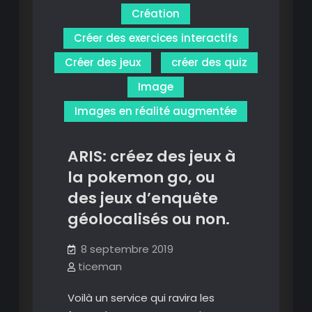
réalité
Création
mixte
Créer des exercices interactifs
et
augmentée.
Créer des jeux
créer des quiz
Image
Images en réalité augmentée
ARIS: créez des jeux à
la pokemon go, ou
des jeux d’enquête
géolocalisés ou non.
8 septembre 2019
ticeman
Voilà un service qui ravira les