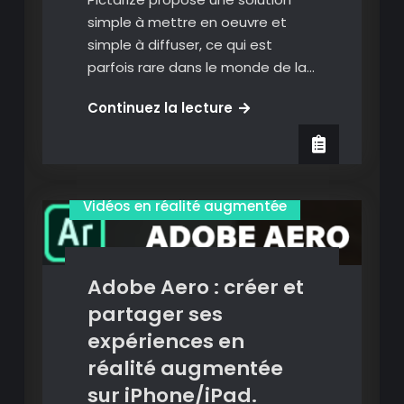
simple à mettre en oeuvre et
simple à diffuser, ce qui est
parfois rare dans le monde de la…
Pictarize
Continuez la lecture
:
créer
et
Images en réalité augmentée
diffuser
Vidéos en réalité augmentée
des
projets
en
Adobe Aero : créer et
réalité
augmentée
partager ses
fonctionnant
expériences en
avec
réalité augmentée
un
sur iPhone/iPad.
simple