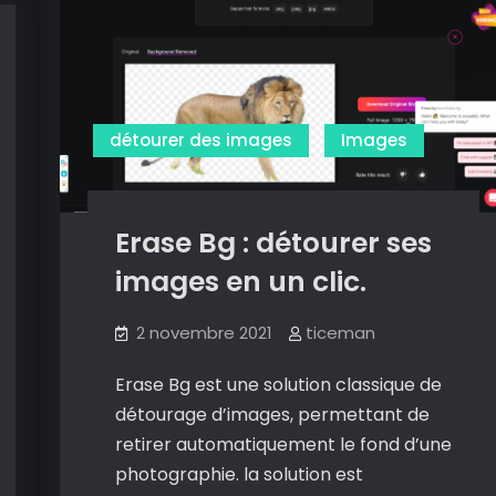
autre
outil
pour
retirer
l’arrière
détourer des images
Images
plan
de
vos
Erase Bg : détourer ses
photos.
images en un clic.
2 novembre 2021
ticeman
Erase Bg est une solution classique de
détourage d’images, permettant de
retirer automatiquement le fond d’une
photographie. la solution est