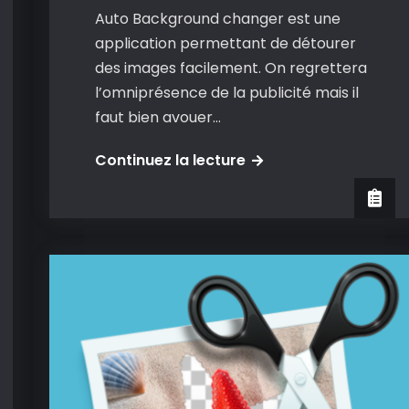
Auto Background changer est une
application permettant de détourer
des images facilement. On regrettera
l’omniprésence de la publicité mais il
faut bien avouer…
Auto
Continuez la lecture
Background
Changer
&
Background
Eraser
:
Comme
son
nom
l’indique.