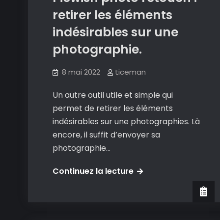
indésirables
retirer les éléments
de
indésirables sur une
ses
photographie.
photographies.
8 mai 2022
ticeman
Un autre outil utile et simple qui
permet de retirer les éléments
indésirables sur une photographies. Là
encore, il suffit d’envoyer sa
photographie…
Picwish
Continuez la lecture
photo
retouch
: