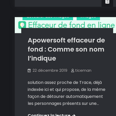
l’application
qui
détourer des images
Images
détoure
automatiquement
objets
Apowersoft effaceur de
et
personnages
fond : Comme son nom
de
l’indique
vos
photographies.
22 décembre 2019
ticeman
solution assez proche de Trace, déjà
indexée ici et qui propose, de la même
façon de détourer automatiquement
les personnages présents sur une…
Apowersoft
Continuez la lecture