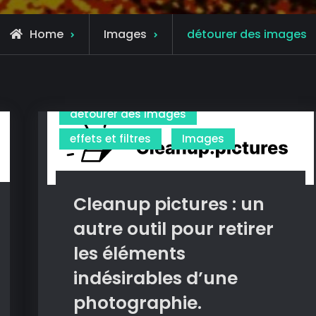
Archive
Home
Images
détourer des images
for
détourer des images
effets et filtres
Images
Cleanup pictures : un
autre outil pour retirer
les éléments
indésirables d’une
photographie.