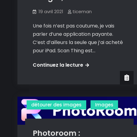
19 avril 2021
ticeman
Une fois n’est pas coutume, je vais
parler d’une application payante.
C’est d’ailleurs la seule que j’ai acheté
pour iPad. Scan Thing est…
ScanThing
Continuez la lecture
:
scanner
textes,
documents
détourer des images
Images
images,
détourer…
Photoroom :