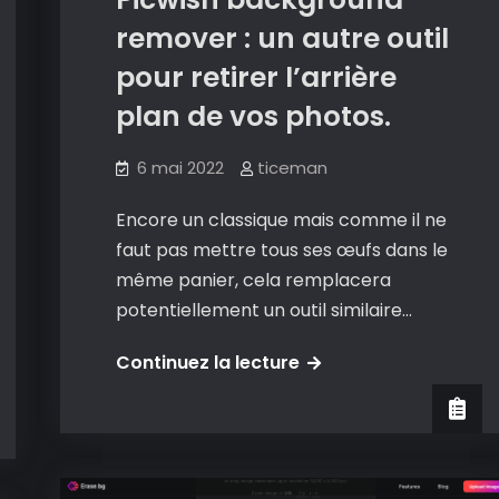
éléments
remover : un autre outil
indésirables
pour retirer l’arrière
d’une
plan de vos photos.
photographie.
6 mai 2022
ticeman
Encore un classique mais comme il ne
faut pas mettre tous ses œufs dans le
même panier, cela remplacera
potentiellement un outil similaire…
Picwish
Continuez la lecture
background
remover
:
un