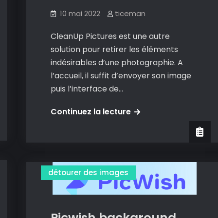
10 mai 2022
ticeman
CleanUp Pictures est une autre
solution pour retirer les éléments
indésirables d’une photographie. A
l’accueil, il suffit d’envoyer son image
puis l’interface de…
Cleanup
Continuez la lecture
pictures
:
un
autre
détourer des images
outil
pour
retirer
Picwish background
les