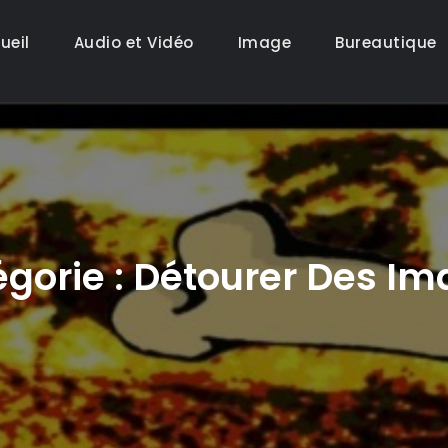
ueil
Audio et Vidéo
Image
Bureautique
gorie :
Détourer Des Im