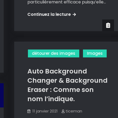
particulièrement efficace puisqu’elle…
Erase
Continuez la lecture
Bg
:
détourer
ses
images
détourer des images
Images
en
un
Auto Background
clic.
Changer & Background
Eraser : Comme son
nom l’indique.
11 janvier 2021
ticeman