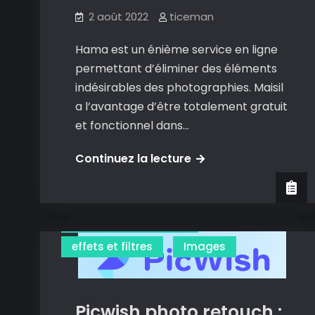
2 août 2022
ticeman
Hama est un énième service en ligne
permettant d’éliminer des éléments
indésirables des photographies. Maisil
a l’avantage d’être totalement gratuit
et fonctionnel dans…
Hama
Continuez la lecture
:
une
autre
détourer des images
solution
effets et filtres
Images
pour
supprimer
les
Picwish photo retouch :
éléments