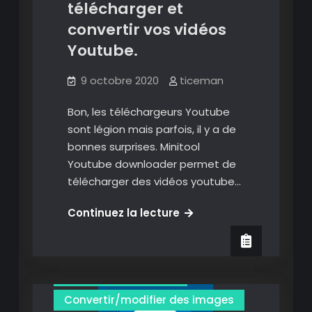
télécharger et
images
convertir vos vidéos
en
Youtube.
quelques
clics.
9 octobre 2020
ticeman
Bon, les téléchargeurs Youtube
sont légion mais parfois, il y a de
bonnes surprises. Minitool
Youtube downloader permet de
télécharger des vidéos youtube…
Minitool
Continuez la lecture
Audio
bureautique
uTube
Downloader
Convertir des fichiers audio
:
Convertir des vidéos
télécharger
et
Convertir/modifier des images