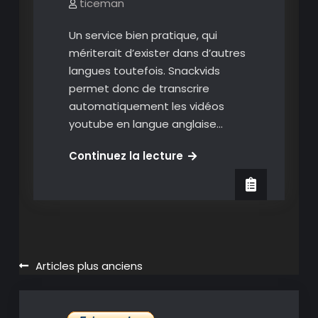
ticeman
Un service bien pratique, qui
mériterait d’exister dans d’autres
langues toutefois. Snackvids
permet donc de transcrire
automatiquement les vidéos
youtube en langue anglaise…
Snackvids
Continuez la lecture
:
Transcrire
automatiquement
des
vidéos
(en
Navigation
Articles plus anciens
Anglais)
des
Youtube.
articles