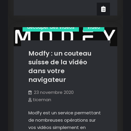
tldr
:
Convertir des vidéos
transcrire
automatiquement
decouper des videos
video
les
vidéos
YouTube.
Modfy : un couteau
suisse de la vidéo
dans votre
navigateur
23 novembre 2020
ticeman
Modfy est un service permettant
de nombreuses opérations sur
vos vidéos simplement en