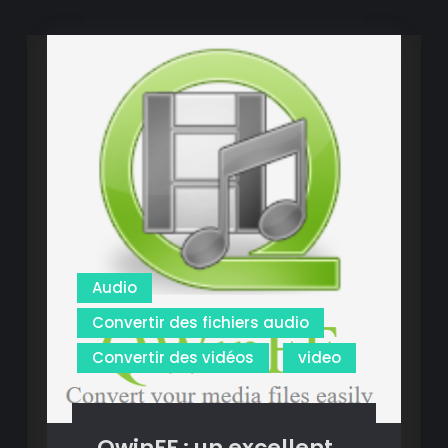
Audio
Convertir des fichiers audio
Convertir des vidéos
video
QwinFF : un excellent