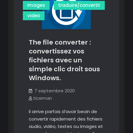
convertir
Images
traduire/convertir
vos
video
vidéos
Youtube.
The file converter :
convertissez vos
fichiers avec un
simple clic droit sous
Windows.
7 septembre 2020
ticeman
il arrive parfois d’avoir beoin de
convertir rapidement des fichiers
audio, vidéo, textes ou images et