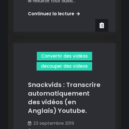
le résultat tout aussi…
Vidreader
Continuez la lecture
:
transcrire
automatiquement
les
vidéos
Convertir des vidéos
(en
anglais
decouper des videos
seulement)
de
Snackvids : Transcrire
Youtube.
automatiquement
des vidéos (en
Anglais) Youtube.
23 septembre 2019