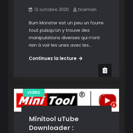
12 octobre 2020
ticeman
Burn Monster est un peu un fourre
tout puisqu’on y trouve des
manipulations diverses qui n’ont
rien à voir les unes avec les…
Burn
Continuez la lecture
Monster
Convertir des vidéos
:
une
Télécharger des vidéos
collection
video
d’utilitaires
pour
manipuler
fichiers
Minitool uTube
audio,
Downloader :
vidéo,