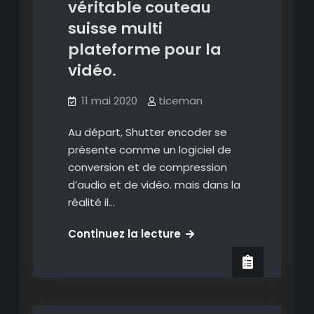
véritable couteau
suisse multi
plateforme pour la
vidéo.
11 mai 2020
ticeman
Au départ, Shutter encoder se
présente comme un logiciel de
conversion et de compression
d’audio et de vidéo. mais dans la
réalité il…
Shutter
Continuez la lecture
encoder
:
un
véritable