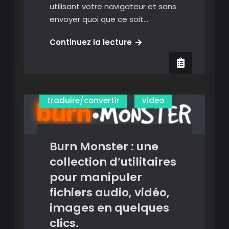
utilisant votre navigateur et sans
Convertir des vidéos
envoyer quoi que ce soit…
Convertir/modifier des images
Modfy
Continuez la lecture
decouper des videos
:
Images
un
couteau
sous titrer une vidéo
suisse
traduire/convertir
video
de
la
vidéo
Burn Monster : une
dans
votre
collection d’utilitaires
navigateur
pour manipuler
fichiers audio, vidéo,
images en quelques
clics.