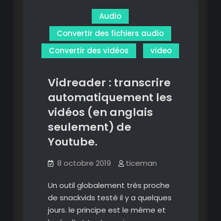
couteau
Audio
suisse
multi
Convertir des fichiers audio
plateforme
Convertir des vidéos
video
pour
la
vidéo.
Vidreader : transcrire
automatiquement les
vidéos (en anglais
seulement) de
Youtube.
8 octobre 2019
ticeman
Un outil globalement très proche
de snackvids testé il y a quelques
jours. le principe est le même et