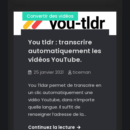
ses
Convertir des fichiers audio
vidéos
Convertir des vidéos
sans
se
prendre
la
You tldr : transcrire
tête.
automatiquement les
vidéos YouTube.
25 janvier 2021
ticeman
You Tldar permet de transcrire en
un clic automatiquement une
vidéo Youtube, dans n’importe
quelle langue. Il suffit de
renseigner l’adresse de la…
You
Continuez la lecture