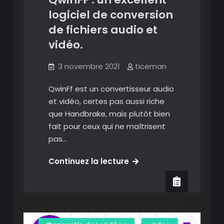
logiciel de conversion
de fichiers audio et
vidéo.
3 novembre 2021
ticeman
QwinFf est un convertisseur audio
et vidéo, certes pas aussi riche
que Handbrake, mais plutôt bien
fait pour ceux qui ne maîtrisent
pas…
QwinFF
Continuez la lecture
:
un
excellent
logiciel
de