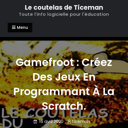
Skip
Le coutelas de Ticeman
to
Toute l'info logicielle pour l'éducation
content
Menu
Gamefroot : Créez
Des Jeux En
Programmant À La
Scratch.
16 avril 2020
ticeman