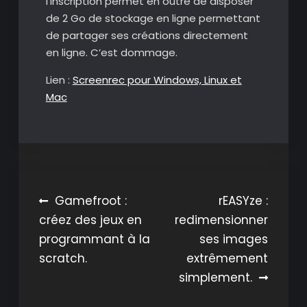
l’inscription permet en outre de disposer
de 2 Go de stockage en ligne permettant
de partager ses créations directement
en ligne. C’est dommage.
Lien :
Screenrec pour Windows, Linux et
Mac
Navigation
Gamefroot :
rEASYze :
créez des jeux en
redimensionner
de
programmant à la
ses images
l’article
scratch.
extrêmement
simplement.