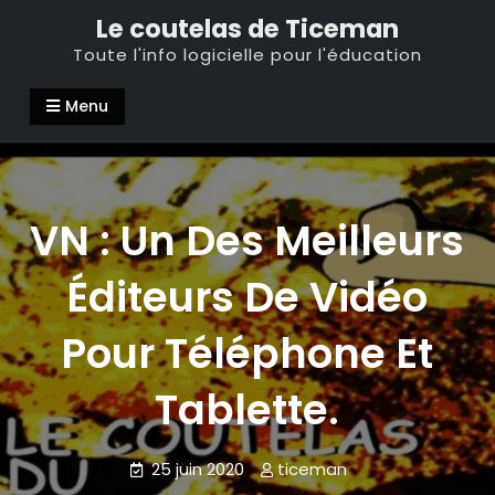
Skip
Le coutelas de Ticeman
to
Toute l'info logicielle pour l'éducation
content
Menu
VN : Un Des Meilleurs
Éditeurs De Vidéo
Pour Téléphone Et
Tablette.
25 juin 2020
ticeman