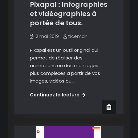
Pixapal : Infographies
et vidéographies à
portée de tous.
2 mai 2019
ticeman
Pixapal est un outil original qui
permet de réaliser des
animations ou des montages
plus complexes à partir de vos
images, vidéos ou…
Pixapal
Continuez la lecture
:
Infographies
et
vidéographies
à