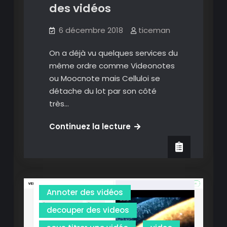
des vidéos
6 décembre 2018
ticeman
On a déjà vu quelques services du
même ordre comme Videonotes
ou Moocnote mais Celluloi se
détache du lot par son côté
très…
Celluloid:
Continuez la lecture
Annotez
et
commentez
collaborativement
des
Annoter des vidéos
vidéos
decouper des videos