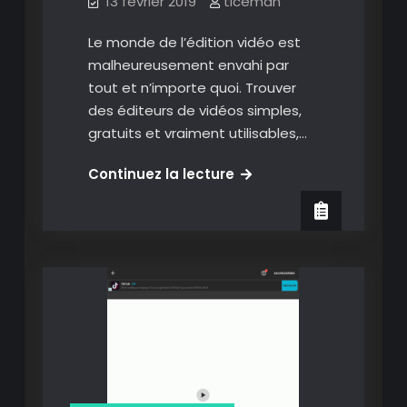
13 février 2019
ticeman
Le monde de l’édition vidéo est
malheureusement envahi par
tout et n’importe quoi. Trouver
des éditeurs de vidéos simples,
gratuits et vraiment utilisables,…
Youcut:
Continuez la lecture
Une
application
de
montage
vidéo
très
bien
pensée
pour
Android