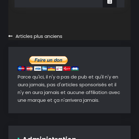
éditez,
annotez
et
sous-
titrez
Navigation
Articles plus anciens
vos
des
vidéos.
articles
Parce qu'ici, il n'y a pas de pub et qu'il n'y en
aura jamais, pas d'articles sponsorisés et il
n'y en aura jamais et aucune affiliation avec
une marque et ça n'arrivera jamais.