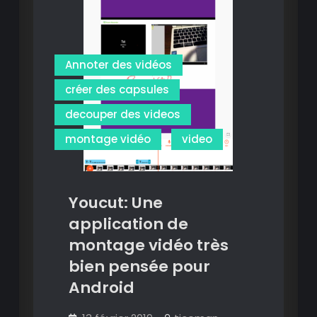
portée
de
tous.
Annoter des vidéos
créer des capsules
decouper des videos
montage vidéo
video
Youcut: Une
application de
montage vidéo très
bien pensée pour
Android