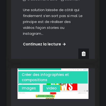
Une solution laissée de côté qui
finalement s’en sort pas si mal. Le
principe est de réaliser des
vidéos façon stories ou
instagram…
Storycreator
Continuez la lecture
Animation
:
des
Annoter des images
vidéos
Annoter des vidéos
façon
réseaux
Créer des infographies et
sociaux
compositions
en
Images
video
quelques
clics.