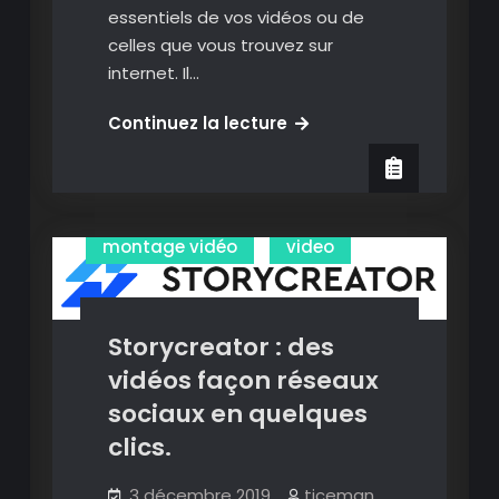
essentiels de vos vidéos ou de
celles que vous trouvez sur
internet. Il…
TagX
Continuez la lecture
:
chapitrer
et
Annoter des vidéos
ne
montage vidéo
video
partager
que
les
Storycreator : des
meilleiures
moments
vidéos façon réseaux
de
sociaux en quelques
vos
clics.
vidéos.
3 décembre 2019
ticeman