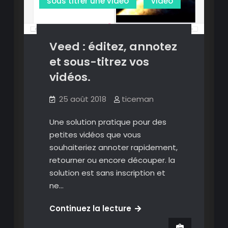
sous titrer une vidéo
video
Veed : éditez, annotez
et sous-titrez vos
vidéos.
25 août 2018
ticeman
Une solution pratique pour des
petites vidéos que vous
souhaiteriez annoter rapidement,
retourner ou encore découper. la
solution est sans inscription et
ne…
Veed
Continuez la lecture
: