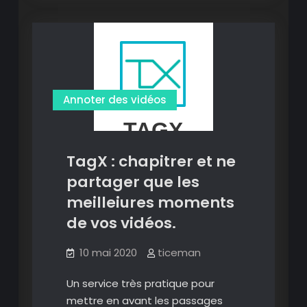
des
meilleurs
éditeurs
de
vidéo
pour
Annoter des vidéos
téléphone
et
tablette.
TagX : chapitrer et ne
partager que les
meilleiures moments
de vos vidéos.
10 mai 2020
ticeman
Un service très pratique pour
mettre en avant les passages