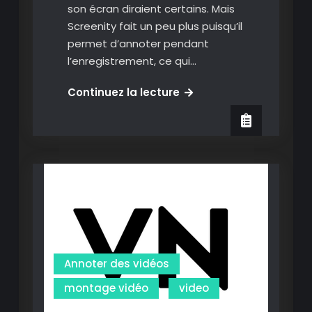
son écran diraient certains. Mais
Screenity fait un peu plus puisqu’il
permet d’annoter pendant
l’enregistrement, ce qui…
Screenity
Continuez la lecture
:
Une
excellente
solution
pour
filmer
son
écran
en
Annoter des vidéos
l’annotant
(mais
montage vidéo
video
pourrait