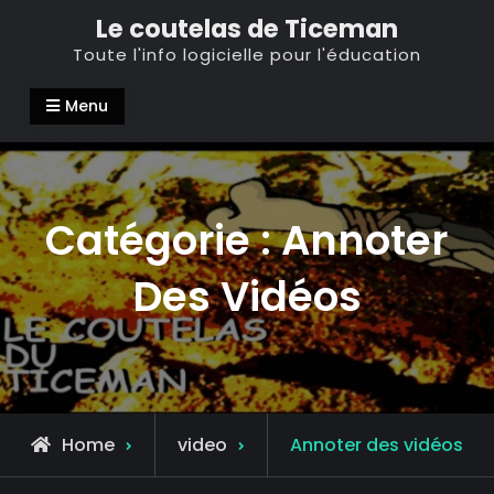
Skip
Le coutelas de Ticeman
to
Toute l'info logicielle pour l'éducation
content
Menu
Catégorie :
Annoter
Des Vidéos
Archive
Home
video
Annoter des vidéos
for
Annoter des vidéos