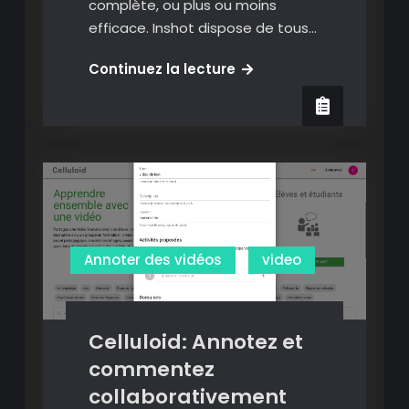
complète, ou plus ou moins
efficace. Inshot dispose de tous…
Inshot:
Continuez la lecture
une
des
meilleures
apps
de
montage
et
d’annotation
Annoter des vidéos
video
de
vidéos
mais….
Celluloid: Annotez et
commentez
collaborativement