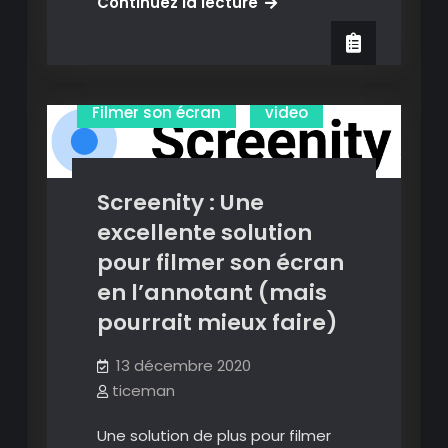
CapCut
Continuez la lecture
:
un
excellent
Annoter des vidéos
éditeur
Filmer son écran
video
de
vidéos
pour
Screenity : Une
Android
et
excellente solution
iOS.
pour filmer son écran
en l’annotant (mais
pourrait mieux faire)
13 décembre 2020
ticeman
Une solution de plus pour filmer