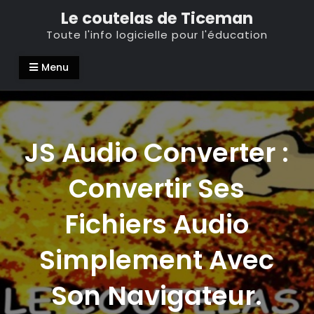
Skip
Le coutelas de Ticeman
to
Toute l'info logicielle pour l'éducation
content
Menu
JS Audio Converter :
Convertir Ses
Fichiers Audio
Simplement Avec
Son Navigateur.