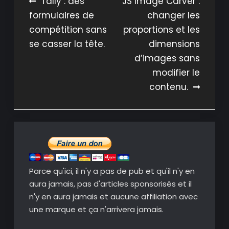
Navigation
Tally : des
JS Image Carver :
formulaires de
changer les
de
compétition sans
proportions et les
l’article
se casser la tête.
dimensions
d’images sans
modifier le
contenu.
Parce qu'ici, il n'y a pas de pub et qu'il n'y en
aura jamais, pas d'articles sponsorisés et il
n'y en aura jamais et aucune affiliation avec
une marque et ça n'arrivera jamais.