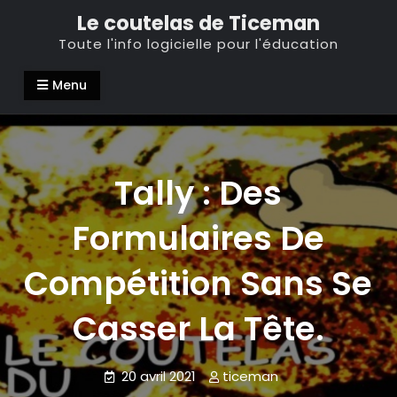
Skip
Le coutelas de Ticeman
to
Toute l'info logicielle pour l'éducation
content
Menu
Tally : Des
Formulaires De
Compétition Sans Se
Casser La Tête.
20 avril 2021
ticeman