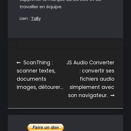
travailler en équipe.
Lien :
Tally
Navigation
ScanThing :
JS Audio Converter
scanner textes,
: convertir ses
de
documents
fichiers audio
l’article
images, détourer…
simplement avec
son navigateur.