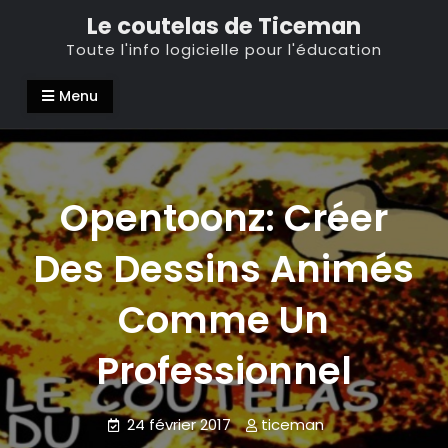
Skip
Le coutelas de Ticeman
to
Toute l'info logicielle pour l'éducation
content
Menu
Opentoonz: Créer
Des Dessins Animés
Comme Un
Professionnel
24 février 2017
ticeman