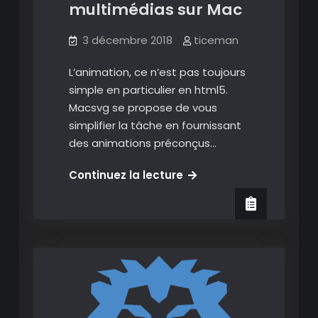
multimédias sur Mac
3 décembre 2018
ticeman
L’animation, ce n’est pas toujours
simple en particulier en html5.
Macsvg se propose de vous
simplifier la tâche en fournissant
des animations préconçus…
Macsvg:
Continuez la lecture
un
logiciel
opensource
pour
vos
animations
multimédias
sur