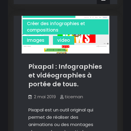
image
Annoter des images
par
Annoter des vidéos
image
accessible
Créer des infographies et
à
compositions
tous.
Images
video
Pixapal : Infographies
et vidéographies à
portée de tous.
2 mai 2019
ticeman
Pixapal est un outil original qui
permet de réaliser des
animations ou des montages