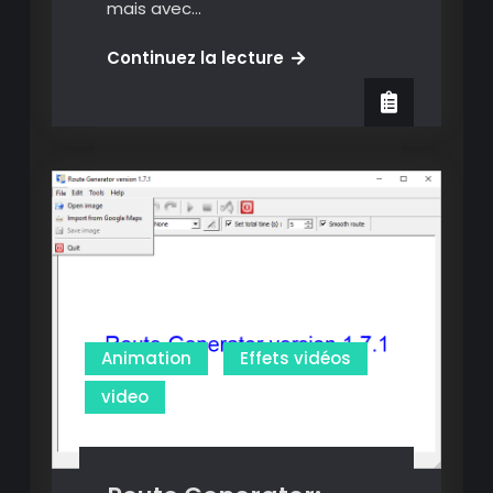
mais avec…
Superanimo:
Continuez la lecture
créer
des
vignettes
de
BD
animées
Animation
Effets vidéos
video