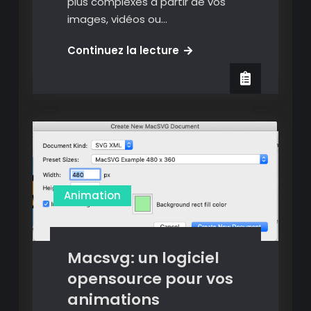
plus complexes à partir de vos
images, vidéos ou…
Pixapal
Continuez la lecture
:
Infographies
et
vidéographies
à
portée
de
tous.
Animation
Macsvg: un logiciel
opensource pour vos
animations