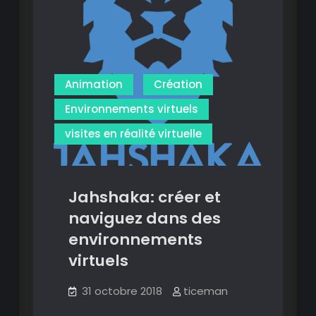
Mac
Animation
Création
Environnements virtuels
visites en réalité virtuelle
Jahshaka: créer et
naviguez dans des
environnements
virtuels
31 octobre 2018
ticeman