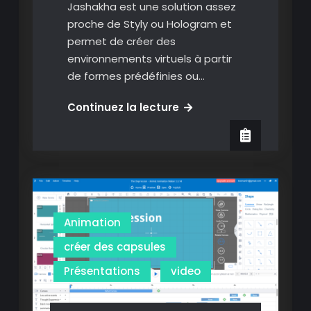
Jashakha est une solution assez
proche de Styly ou Hologram et
permet de créer des
environnements virtuels à partir
de formes prédéfinies ou…
Jahshaka:
Continuez la lecture
créer
et
naviguez
dans
des
environnements
Animation
virtuels
créer des capsules
Présentations
video