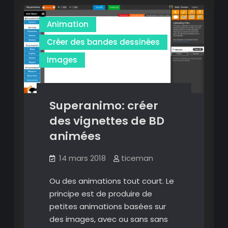
parfait
pour
Animation
vos
capsules
Créer des bandes dessinées
vidéos
Images
Superanimo: créer
des vignettes de BD
animées
14 mars 2018
ticeman
Ou des animations tout court. Le
principe est de produire de
petites animations basées sur
des images, avec ou sans sans