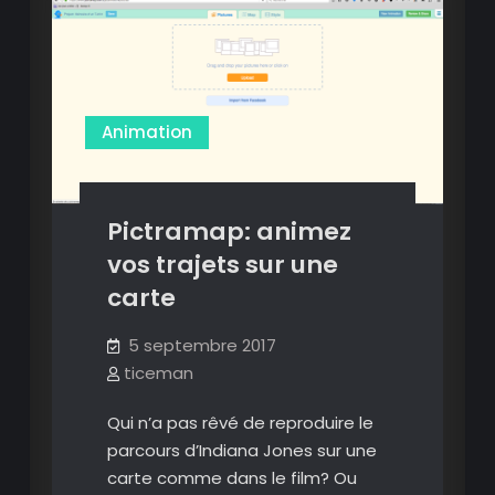
animés
en
vidéo
sur
vos
Animation
cartes
(Linux
et
Pictramap: animez
Windows)
vos trajets sur une
carte
5 septembre 2017
ticeman
Qui n’a pas rêvé de reproduire le
parcours d’Indiana Jones sur une
carte comme dans le film? Ou