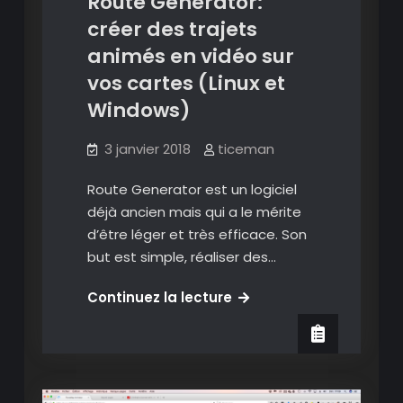
Route Generator:
créer des trajets
animés en vidéo sur
vos cartes (Linux et
Windows)
3 janvier 2018
ticeman
Route Generator est un logiciel
déjà ancien mais qui a le mérite
d’être léger et très efficace. Son
but est simple, réaliser des…
Route
Continuez la lecture
Generator:
créer
des
trajets