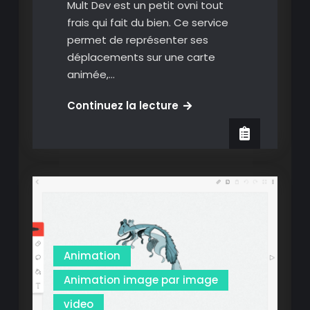
Mult Dev est un petit ovni tout
frais qui fait du bien. Ce service
permet de représenter ses
déplacements sur une carte
animée,…
Mult
Continuez la lecture
Dev
:
créer
une
carte
animée
de
ses
Animation
déplacements.
Animation image par image
video