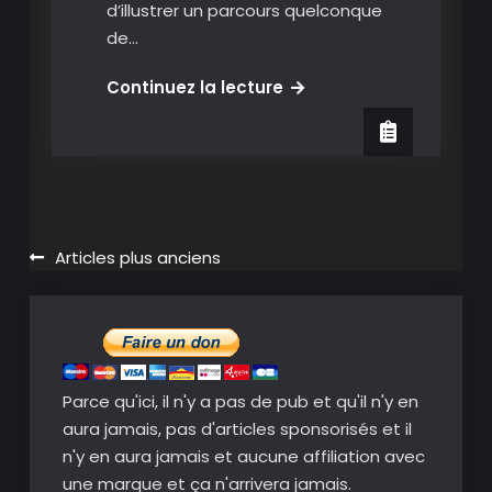
d’illustrer un parcours quelconque
de…
Pictramap:
Continuez la lecture
animez
vos
trajets
sur
une
carte
Navigation
Articles plus anciens
des
articles
Parce qu'ici, il n'y a pas de pub et qu'il n'y en
aura jamais, pas d'articles sponsorisés et il
n'y en aura jamais et aucune affiliation avec
une marque et ça n'arrivera jamais.