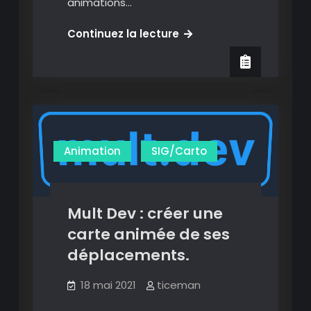
animations…
Betsnip
Continuez la lecture
Animation
Studio
:
l’animation
à
portée
Animation
SIG/Carto
de
tous.
Mult Dev : créer une
carte animée de ses
déplacements.
18 mai 2021
ticeman