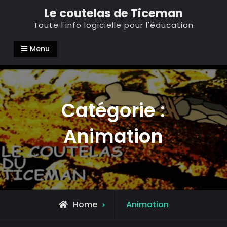
Skip
Le coutelas de Ticeman
to
Toute l'info logicielle pour l'éducation
content
Menu
Catégorie :
Animation
Archive
Home
Animation
for