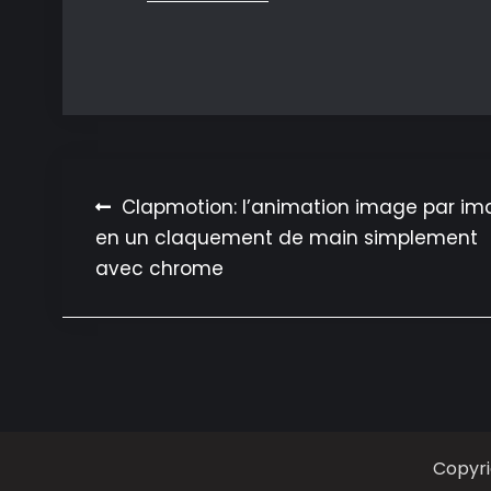
Navigation
Clapmotion: l’animation image par i
en un claquement de main simplement
de
avec chrome
l’article
Copyr