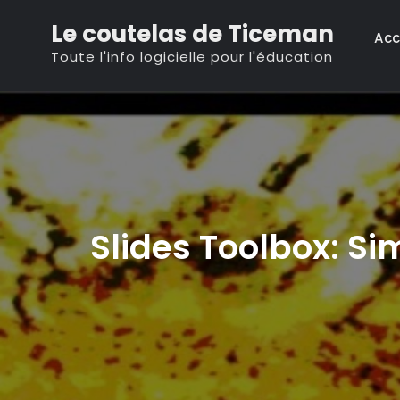
Skip
Le coutelas de Ticeman
to
Acc
Toute l'info logicielle pour l'éducation
content
Slides Toolbox: Si