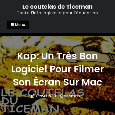
Skip
Le coutelas de Ticeman
to
Toute l'info logicielle pour l'éducation
content
Menu
Kap: Un Très Bon
Logiciel Pour Filmer
Son Écran Sur Mac
8 avril 2018
ticeman