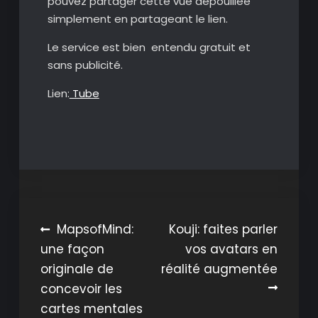
pouvez partager cette vue dépouillée
simplement en partageant le lien.
Le service est bien entendu gratuit et
sans publicité.
Lien:
Tube
Navigation
MapsofMind:
Kouji: faites parler
une façon
vos avatars en
de
originale de
réalité augmentée
l’article
concevoir les
cartes mentales