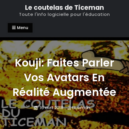
Skip
Le coutelas de Ticeman
to
Toute l'info logicielle pour l'éducation
content
Menu
Kouji: Faites Parler
Vos Avatars En
Réalité Augmentée
16 avril 2018
ticeman