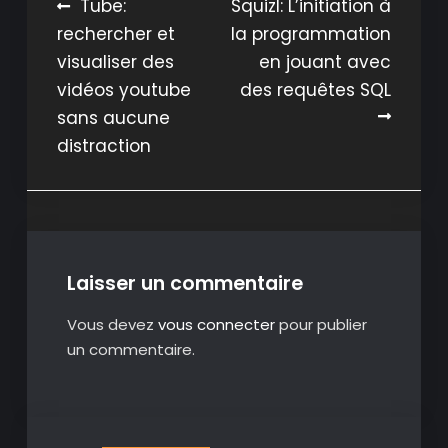
Navigation
Tube:
Squizl: L’initiation à
rechercher et
la programmation
de
visualiser des
en jouant avec
l’article
vidéos youtube
des requêtes SQL
sans aucune
distraction
Laisser un commentaire
Vous devez
vous connecter
pour publier
un commentaire.