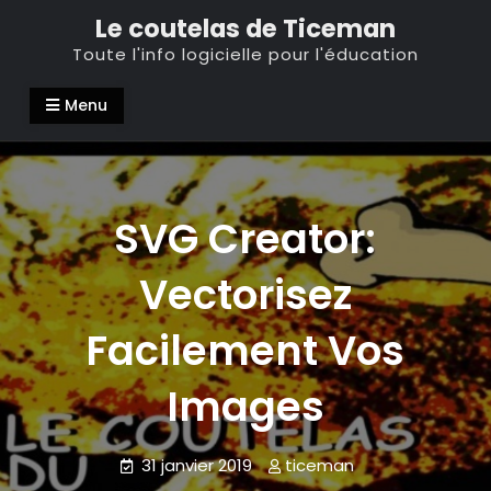
Skip
Le coutelas de Ticeman
to
Toute l'info logicielle pour l'éducation
content
Menu
SVG Creator:
Vectorisez
Facilement Vos
Images
31 janvier 2019
ticeman