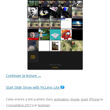
Continuer la lecture
→
Start Slide Show with PicLens Lite
Cette entrée a été publiée dans
animation
,
Image
,
Ipad
,
iPhone
le
1 novembre 2017
par
ticeman
.