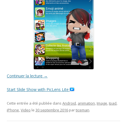
Continuer la lecture
→
Start Slide Show with PicLens Lite
Cette entrée a été publiée dans
Android
,
animation
,
Image
,
Ipad
,
iPhone
,
Video
le
30 septembre 2016
par
ticeman
.