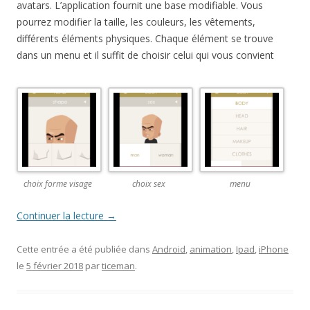
avatars. L’application fournit une base modifiable. Vous
pourrez modifier la taille, les couleurs, les vêtements,
différents éléments physiques. Chaque élément se trouve
dans un menu et il suffit de choisir celui qui vous convient
choix forme visage
choix sex
menu
Continuer la lecture
→
Cette entrée a été publiée dans
Android
,
animation
,
Ipad
,
iPhone
le
5 février 2018
par
ticeman
.