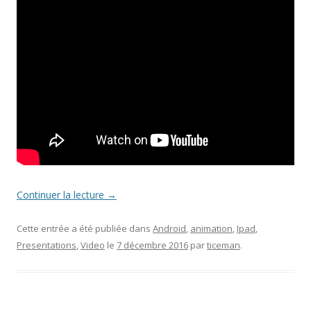
Continuer la lecture
→
Cette entrée a été publiée dans
Android
,
animation
,
Ipad
,
Presentations
,
Video
le
7 décembre 2016
par
ticeman
.