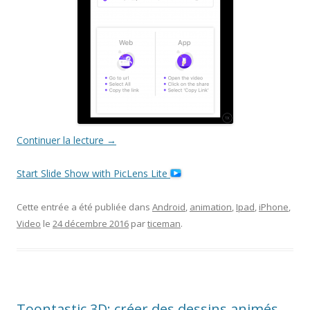
Continuer la lecture
→
Start Slide Show with PicLens Lite
Cette entrée a été publiée dans
Android
,
animation
,
Ipad
,
iPhone
,
Video
le
24 décembre 2016
par
ticeman
.
Toontastic 3D: créer des dessins animés