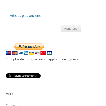
Navigation
←
Articles plus anciens
des
R
articles
e
c
h
e
r
Pour plus de tutos, de tests d'applis ou de logiciels
c
h
e
r
:
MÉTA
Connexion