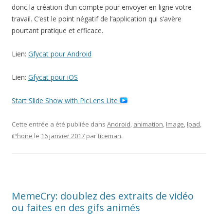
donc la création d’un compte pour envoyer en ligne votre
travail. C’est le point négatif de l’application qui s’avère
pourtant pratique et efficace.
Lien:
Gfycat pour Android
Lien:
Gfycat pour iOS
Start Slide Show with PicLens Lite
Cette entrée a été publiée dans
Android
,
animation
,
Image
,
Ipad
,
iPhone
le
16 janvier 2017
par
ticeman
.
MemeCry: doublez des extraits de vidéo
ou faites en des gifs animés