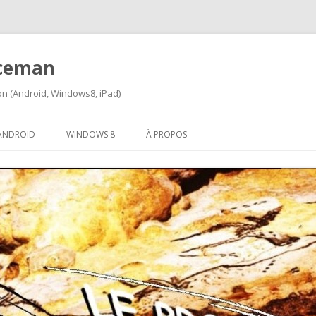
iceman
ion (Android, Windows8, iPad)
Aller
au
ANDROID
WINDOWS 8
À PROPOS
contenu