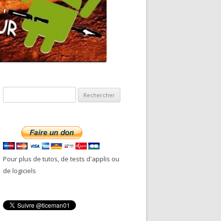
R
e
c
h
e
r
Pour plus de tutos, de tests d'applis ou
c
de logiciels
h
e
r