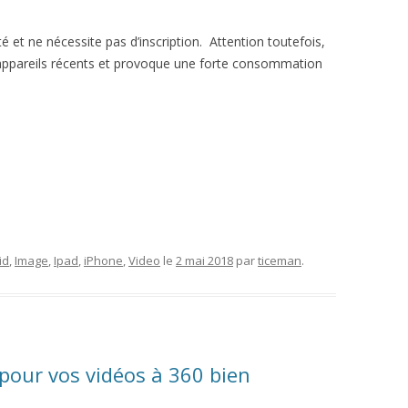
ité et ne nécessite pas d’inscription. Attention toutefois,
 appareils récents et provoque une forte consommation
id
,
Image
,
Ipad
,
iPhone
,
Video
le
2 mai 2018
par
ticeman
.
 pour vos vidéos à 360 bien