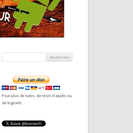
R
e
c
h
e
r
Pour plus de tutos, de tests d'applis ou
c
de logiciels
h
e
r