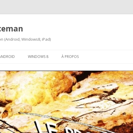
iceman
ion (Android, Windows8, iPad)
Aller
au
ANDROID
WINDOWS 8
À PROPOS
contenu