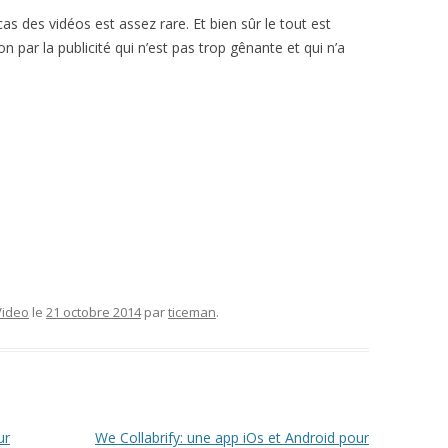
cas des vidéos est assez rare. Et bien sûr le tout est
on par la publicité qui n’est pas trop gênante et qui n’a
Video
le
21 octobre 2014
par
ticeman
.
ur
We Collabrify: une app iOs et Android pour