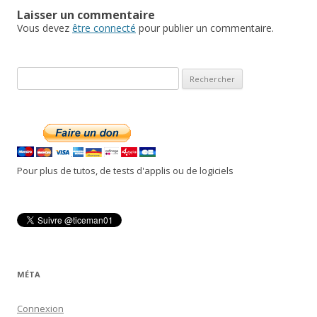
Laisser un commentaire
Vous devez
être connecté
pour publier un commentaire.
R
e
c
h
e
r
Pour plus de tutos, de tests d'applis ou de logiciels
c
h
e
r
:
MÉTA
Connexion