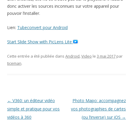
donc activer les sources inconnues sur votre appareil pour
pouvoir l’installer.
Lien:
Tubeconvert pour Android
Start Slide Show with PicLens Lite
Cette entrée a été publiée dans
Android
,
Video
le
3 mai 2017
par
ticeman
.
Navigation
←
V360: un éditeur vidéo
Photo Mapo: accompagnez
des
simple et pratique pour vos
vos photographies de cartes
articles
vidéos à 360
(ou l’inverse) sur iOS
→