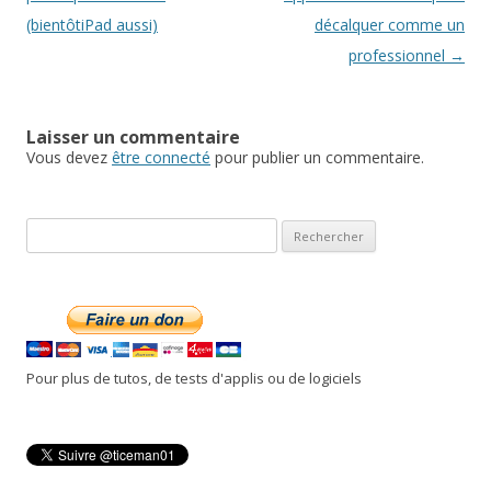
articles
(bientôtiPad aussi)
décalquer comme un
professionnel
→
Laisser un commentaire
Vous devez
être connecté
pour publier un commentaire.
R
e
c
h
e
r
Pour plus de tutos, de tests d'applis ou de logiciels
c
h
e
r