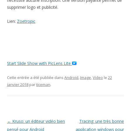
nécessite aucune inscription. Une version payante permet de
supprimer logo et publicité.
Lien:
Zoetropic
Start Slide Show with PicLens Lite
Cette entrée a été publiée dans
Android
,
Image
,
Video
le
22
janvier 2018
par
ticeman
.
Navigation
←
Kruso: un éditeur vidéo bien
Tracing: une très bonne
des
pensé pour Android
application windows pour