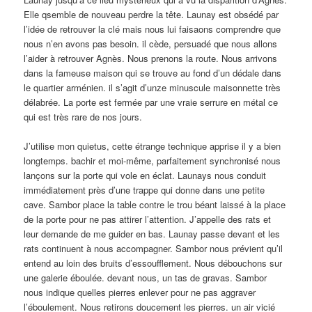
Elle qsemble de nouveau perdre la tête. Launay est obsédé par
l’idée de retrouver la clé mais nous lui faisaons comprendre que
nous n’en avons pas besoin. il cède, persuadé que nous allons
l’aider à retrouver Agnès. Nous prenons la route. Nous arrivons
dans la fameuse maison qui se trouve au fond d’un dédale dans
le quartier arménien. il s’agit d’unze minuscule maisonnette très
délabrée. La porte est fermée par une vraie serrure en métal ce
qui est très rare de nos jours.
J’utilise mon quietus, cette étrange technique apprise il y a bien
longtemps. bachir et moi-même, parfaitement synchronisé nous
lançons sur la porte qui vole en éclat. Launays nous conduit
immédiatement près d’une trappe qui donne dans une petite
cave. Sambor place la table contre le trou béant laissé à la place
de la porte pour ne pas attirer l’attention. J’appelle des rats et
leur demande de me guider en bas. Launay passe devant et les
rats continuent à nous accompagner. Sambor nous prévient qu’il
entend au loin des bruits d’essoufflement. Nous débouchons sur
une galerie éboulée. devant nous, un tas de gravas. Sambor
nous indique quelles pierres enlever pour ne pas aggraver
l’éboulement. Nous retirons doucement les pierres. un air vicié