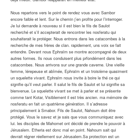
Nous repartons vers le point de rendez vous avec Sambor
encore faible et lent. Sur le chemin j’en profite pour l’interroger.
Je lui demande à nouveau si il est bien le fils de Saulot
recherché et s’il accepterait de rencontrer les nosferatu qui
souhaiterait le protéger. Nous entrons dans les catacombes à la
recherche de mes frères de clan. rapidement, uns voix se fait
entendre. Devant nous Ephraïm se montre accompagné de deux
autres formes. Ils nous conduisent plus prfondément dans les
catacombes. Nous arrivons sur une grande caverne. Une vieille
femme, lérepeuse et abîmée, Ephraïm et un troisième quasiment
un squelette vivant. Ephraïm nous invite à boire le thé ce qui
signifie qu’il veut parler. Il salut le fils de Saulot et lui signifie sa
bienvenue. Le squelette vivant se met à parler et se présente
comme tant Kotar, Visiblement il est très ancien. ma mémoire de
nosferatu en fait un quatrième génération. Il s’adresse
principalement à Smabor. Fils de Saulot, Nahoum doit être
protégé. Vous le savez et je sais que vous communiquez avec
lui. les disciples de Mahomet ont décidé de prendre le pouvoir à
Jérusalem. Etheria est donc mal en point. Nahoum sait qui
devrait régner réellement sur Jérusalem.Sa protection est un