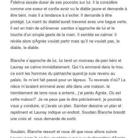
Fidelma essaie duser de ses pouvoirs sur lui. il la considère
comme une soeur et confie avoir vu le diable jaune et demande à
être béni. mais il a tendance à s’exiter. Il demande à être
protégé. La maint du diablel’aurait traversé avec une bague verte.
il est en train de sd’énerver. sambor s’approche de lui et le
touche d’un simple geste de la main. Il semble se calmer. il
révèle alors q’Agnès voulait partir mais qu’il ne voulait pas, le
diable, le diable.
Blanche s’approche de lui, lui tend un morceau de pain béni et
Launay se calme immédiatement. Qui t’a emmené dans le trou.
ce sont les hommes du patriarche quand je suis revenu au
palais, ils m’ont fait passé pour un lépreux. Tu revenais d’où? La
nièce m’avaient emmené avec elle dans une maison. le
tremblement de terre nous a enterré., j’ai perdu Agnès. Où est
cette maison? Je ne peux pas le dire précisément, je pourrais
vous y conduire, si j’avais un plan. Sambor dessine un plan et
rapidment et Launay indique un endroit. Soudain Blanche brandit
une croix et nous demande de sortir.
Soudain, Blanche ressort et nous dit que nous allons suivre
Launay jusqu’à ce lieu mystérieux qui a vu la disparition d’Agnès.