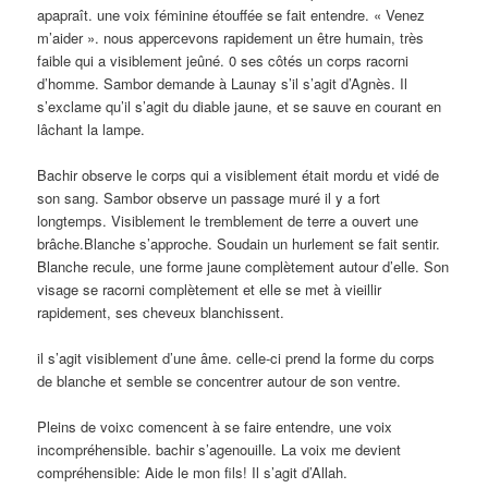
apapraît. une voix féminine étouffée se fait entendre. « Venez
m’aider ». nous appercevons rapidement un être humain, très
faible qui a visiblement jeûné. 0 ses côtés un corps racorni
d’homme. Sambor demande à Launay s’il s’agit d’Agnès. Il
s’exclame qu’il s’agit du diable jaune, et se sauve en courant en
lâchant la lampe.
Bachir observe le corps qui a visiblement était mordu et vidé de
son sang. Sambor observe un passage muré il y a fort
longtemps. Visiblement le tremblement de terre a ouvert une
brâche.Blanche s’approche. Soudain un hurlement se fait sentir.
Blanche recule, une forme jaune complètement autour d’elle. Son
visage se racorni complètement et elle se met à vieillir
rapidement, ses cheveux blanchissent.
il s’agit visiblement d’une âme. celle-ci prend la forme du corps
de blanche et semble se concentrer autour de son ventre.
Pleins de voixc comencent à se faire entendre, une voix
incompréhensible. bachir s’agenouille. La voix me devient
compréhensible: Aide le mon fils! Il s’agit d’Allah.