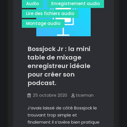
Audio
Enregistrement audio
et
sans
Lire des fichiers audio
inscription.
Montage audio
Bossjock Jr : la mini
table de mixage
enregistreur idéale
pour créer son
podcast.
25 octobre 2020
ticeman
J’avais laissé de côté Bossjock le
trouvant trop simple et
finalement il s’avère bien pratique