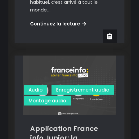
habituel, c’est arrivé à tout le
monde.…
AudioMass
Continuez la lecture
:
un
véritable
éditeur
audio
en
ligne
et
Audio
Enregistrement audio
sans
Montage audio
inscription.
Application France
info Junior: la