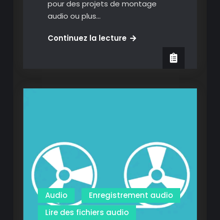
pour des projets de montage
audio ou plus…
Bossjock
Continuez la lecture
Jr
:
la
mini
table
de
mixage
enregistreur
idéale
pour
créer
son
Audio
Enregistrement audio
podcast.
Lire des fichiers audio