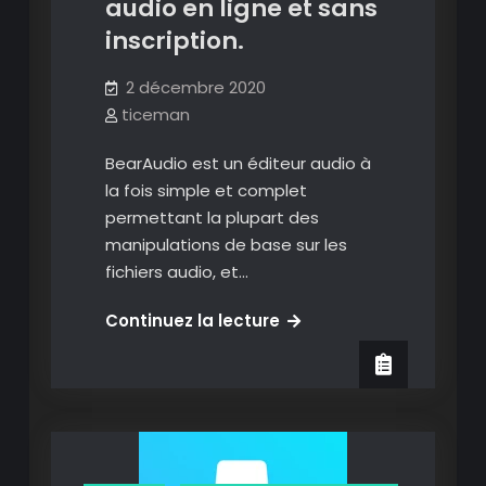
audio en ligne et sans
chansons,
inscription.
modifier
les
2 décembre 2020
fichiers,
ticeman
les
convertir,
BearAudio est un éditeur audio à
s’enregistrer,
la fois simple et complet
une
permettant la plupart des
solution
manipulations de base sur les
tout
fichiers audio, et…
en
un.
BearAudio
Continuez la lecture
:
un
éditeur
audio
en
ligne