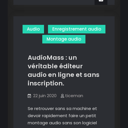
editor
:
l’édition
audio
Audio
Enregistrement audio
pratique
sur
Montage audio
Android.
AudioMass : un
véritable éditeur
audio en ligne et sans
inscription.
22 juin 2020
ticeman
Se retrouver sans sa machine et
devoir rapidement faire un petit
montage audio sans son logiciel