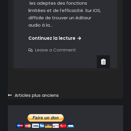
les adeptes des fonctions
limitées et de l’efficacité. Sur iOS,
difficile de trouver un éditeur
audio à la…
Hokusai
Continuez la lecture
2:
on
Leave a Comment
Un
Hokusai
2:
bon
Un
éditeur
bon
éditeur
audio
audio
pour
pour
iOS
iOS
Navigation
Articles plus anciens
des
articles