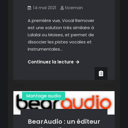
14 mai 2021
ticeman
A première vue, Vocal Remover
est une solution très similaire à
Lalalai ou Moises, et permet de
dissocier les pistes vocales et
instrumentales…
Vocal
Continuez la lecture
Remover
:
dissocier
Audio
Enregistrement audio
piste
Montage audio
instrumentale
et
vocale
de
BearAudio : un éditeur
ses