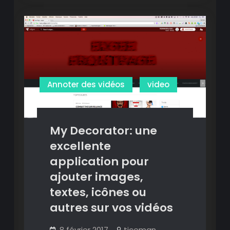
et
chapitrer
des
vidéos
en
ligne
Annoter des vidéos
video
My Decorator: une
excellente
application pour
ajouter images,
textes, icônes ou
autres sur vos vidéos
8 février 2017
ticeman