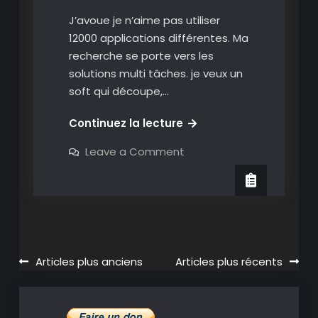
J’avoue je n’aime pas utiliser
12000 applications différentes. Ma
recherche se porte vers les
solutions multi tâches. je veux un
soft qui découpe,…
VideoBlend:
Continuez la lecture
un
on
Leave a Comment
couteau
VideoBlend:
un
suisse
couteau
de
suisse
de
la
la
vidéo
vidéo
très
très
efficace
sous
Navigation
Articles plus anciens
Articles plus récents
efficace
Mac
sous
des
Mac
articles