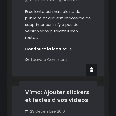
Excellente oui mais pleine de
publicité et qu’il est impossible de
supprimer car il n’y a pas de
version sans publicité.Il n’en
reste…
My
Continuez la lecture
Decorator:
on
Leave a Comment
une
My
Decorator:
excellente
Annoter des vidéos
video
une
application
excellente
application
pour
pour
ajouter
ajouter
images,
Vimo: Ajouter stickers
images,
textes,
icônes
et textes à vos vidéos
textes,
ou
autres
icônes
sur
23 décembre 2016
ou
vos