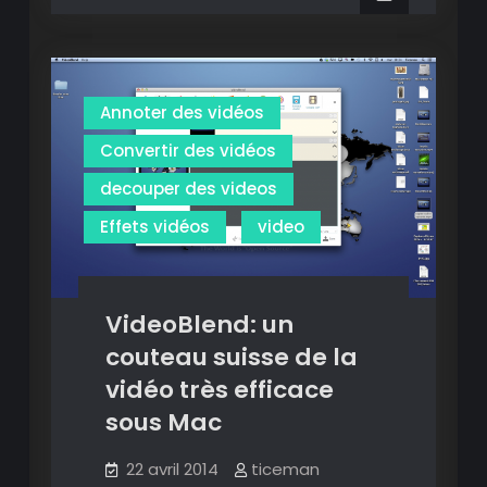
vidéos
des
vidéos
en
en
ligne
ligne
très
très
simplement
Annoter des vidéos
simplement
Convertir des vidéos
decouper des videos
Effets vidéos
video
VideoBlend: un
couteau suisse de la
vidéo très efficace
sous Mac
22 avril 2014
ticeman