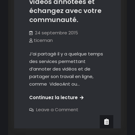
vidéos annotées et
échangez avec votre
communauté.
24 septembre 2015
ticeman
J’ai partagé il y a quelque temps
des services permettant
d’annoter des vidéos et de
partager son travail en ligne,
comme VideoAnt ou…
Moocnote:
Continuez la lecture
partagez
on
Leave a Comment
vos
Moocnote:
partagez
collections
vos
de
collections
de
vidéos