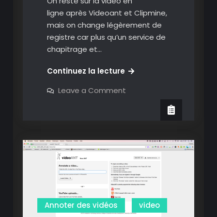
On reste sur la vidéo en
ligne après Videoant et Clipmine,
mais on change légèrement de
registre car plus qu’un service de
chapitrage et…
Vibby:
Continuez la lecture
ne
on
Leave a Comment
conserver
Vibby:
ne
que
conserver
les
que
les
meilleurs
meilleurs
moments
moments
des
des
vidéos
en
vidéos
ligne
en
en
les
ligne
annotant
en
Annoter des vidéos
video
les