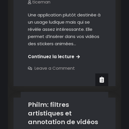
vidéos
ticeman
autres
sur
Une application plutôt destinée à
vos
un usage ludique mais qui se
vidéos
révèle assez intéressante. Elle
permet d’insérer dans vos vidéos
des stickers animées…
Vimo:
Continuez la lecture
Ajouter
on
Leave a Comment
Annoter des vidéos
stickers
Vimo:
Ajouter
et
Effets vidéos
video
stickers
textes
et
textes
à
à
vos
vos
vidéos
Philm: filtres
vidéos
artistiques et
annotation de vidéos