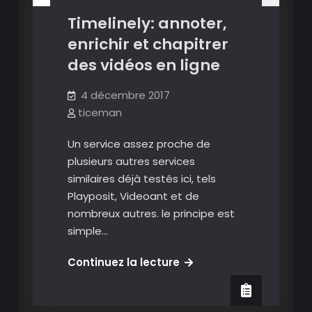
meilleurs
Timelinely: annoter,
moments
enrichir et chapitrer
des vidéos en ligne
4 décembre 2017
ticeman
Un service assez proche de
plusieurs autres services
similaires déjà testés ici, tels
Playposit, Videoant et de
nombreux autres. le principe est
simple…
Timelinely:
Continuez la lecture
annoter,
enrichir