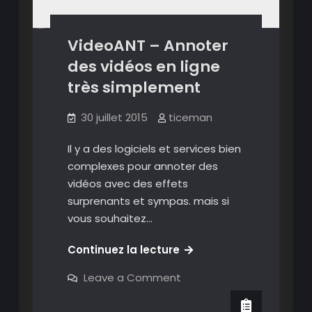
annotant
VideoANT – Annoter
des vidéos en ligne
très simplement
30 juillet 2015
ticeman
Il y a des logiciels et services bien
complexes pour annoter des
vidéos avec des effets
surprenants et sympas. mais si
vous souhaitez…
VideoANT
Continuez la lecture
–
on
Leave a Comment
Annoter
VideoANT
–
des
Annoter