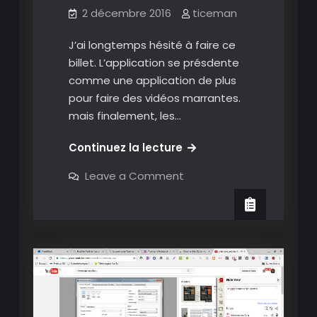
2 décembre 2016
ticeman
J’ai longtemps hésité à faire ce
billet. L’application se présdente
comme une application de plus
pour faire des vidéos marrantes.
mais finalement, les…
Philm:
Continuez la lecture
filtres
on
Leave a Comment
artistiques
Philm:
filtres
et
artistiques
annotation
et
annotation
de
de
vidéos
vidéos