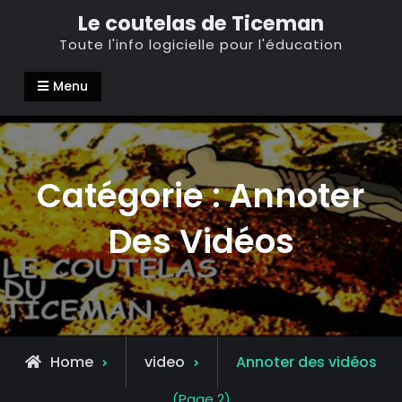
Skip
Le coutelas de Ticeman
to
Toute l'info logicielle pour l'éducation
content
Menu
Catégorie :
Annoter
Des Vidéos
Archive
Home
video
Annoter des vidéos
for
(Page 2)