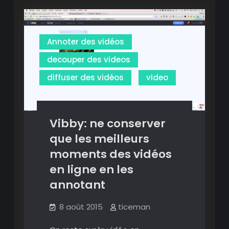
vidéos
annotées
annotées
et
et
échangez
avec
échangez
votre
Annoter des vidéos
communauté.
avec
decouper des videos
votre
communauté.
diffuser des vidéos
video
Vibby: ne conserver
que les meilleurs
moments des vidéos
en ligne en les
annotant
8 août 2015
ticeman