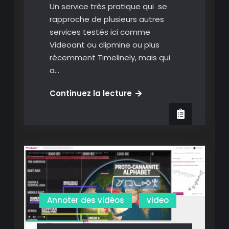
Un service très pratique qui se
rapproche de plusieurs autres
services testés ici comme
Videoant ou clipmine ou plus
récemment Timelinely, mais qui
a…
Reclipped:
Continuez la lecture
annoter
des
vidéos
en
ligne
et
ne
partager
Annoter des vidéos
video
que
les