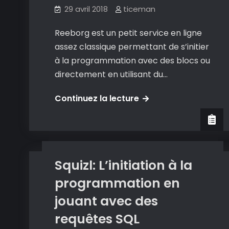
29 avril 2018
ticeman
Reeborg est un petit service en ligne
assez classique permettant de s’initier
à la programmation avec des blocs ou
directement en utilisant du…
Reeborg:
Continuez la lecture
Initiation à la programmation
S’initier
jeux vidéo
à
la
programmation
Squizl: L’initiation à la
en
programmation en
python
ou
jouant avec des
Javascript
requêtes SQL
en