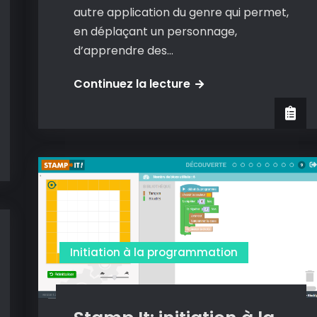
autre application du genre qui permet,
en déplaçant un personnage,
d’apprendre des…
Algorithm
Continuez la lecture
city:
une
application
pour
l’initiation
à
la
programmation
Initiation à la programmation