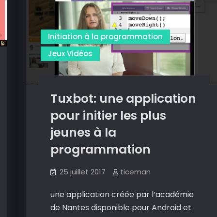
en
créant
du
Initiation à la programmation
pixel
Jeux Vidéos
art
Tuxbot: une application
pour initier les plus
jeunes à la
programmation
25 juillet 2017
ticeman
une application créée par l’académie
de Nantes disponible pour Android et