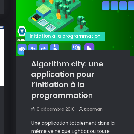
jeu
pour
l’initiation
à
la
Initiation à la programmation
programmation.
Algorithm city: une
application pour
l’initiation à la
programmation
8 décembre 2018
ticeman
Une application totalement dans la
même veine que Lighbot ou toute