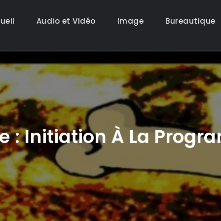
ueil
Audio et Vidéo
Image
Bureautique
e :
Initiation À La Prog