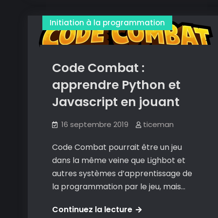
Apprends
à
Initiation à la programmation
coder
:
une
Code Combat :
autre
apprendre Python et
solution
pour
Javascript en jouant
l’initiation
à
16 septembre 2019
ticeman
la
Code Combat pourrait être un jeu
programmation
dans la même veine que Lighbot et
en
autres systèmes d’apprentissage de
jouant.
la programmation par le jeu, mais…
Code
Continuez la lecture