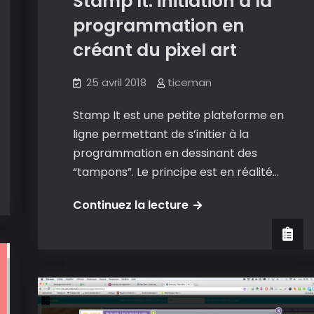
Stamp It: initiation à la
programmation en
créant du pixel art
25 avril 2018
ticeman
Stamp It est une petite plateforme en
ligne permettant de s’initier à la
programmation en dessinant des
“tampons”. Le principe est en réalité…
Stamp
Continuez la lecture
It:
initiation
à
la
programmation