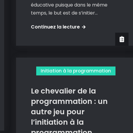
éducative puisque dans le même
temps, le but est de s’initier…
Gamefroot
Continuez la lecture
:
créez
des
jeux
en
Initiation à la programmation
programmant
à
Le chevalier de la
la
scratch.
programmation : un
autre jeu pour
l’initiation à la
programmation.