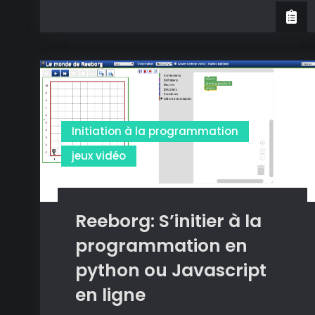
Combat
:
apprendre
Python
et
Javascript
en
Initiation à la programmation
jouant
jeux vidéo
Reeborg: S’initier à la
programmation en
python ou Javascript
en ligne