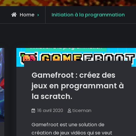
Archive
Home
Initiation à la programmation
for
Création
Créer des jeux
Initiation à la programmation
Gamefroot : créez des
jeux en programmant à
la scratch.
16 avril 2020
ticeman
Gamefroot est une solution de
création de jeux vidéos qui se veut