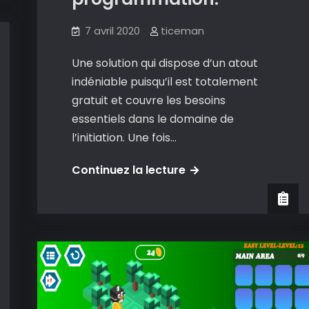
7 avril 2020
ticeman
Une solution qui dispose d’un atout
indéniable puisqu’il est totalement
gratuit et couvre les besoins
essentiels dans le domaine de
l’initiation. Une fois…
Le
Continuez la lecture
chevalier
de
la
programmation
:
un
autre