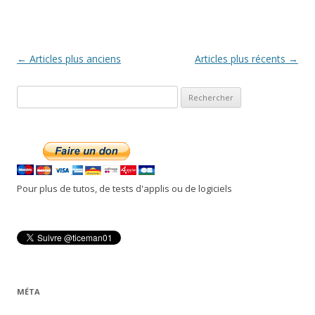
Navigation
←
Articles plus anciens
Articles plus récents
→
des
R
articles
e
c
h
e
r
Pour plus de tutos, de tests d'applis ou de logiciels
c
h
e
r
:
MÉTA