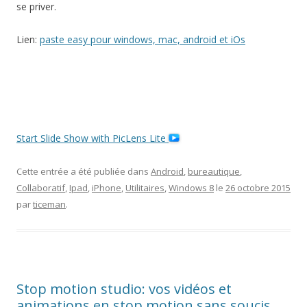
se priver.
Lien:
paste easy pour windows, mac, android et iOs
Start Slide Show with PicLens Lite
Cette entrée a été publiée dans
Android
,
bureautique
,
Collaboratif
,
Ipad
,
iPhone
,
Utilitaires
,
Windows 8
le
26 octobre 2015
par
ticeman
.
Stop motion studio: vos vidéos et
animations en stop motion sans soucis