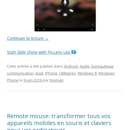
Continuer la lecture
→
Start Slide Show with PicLens Lite
Cette entrée a été publiée dans
Android
,
Audio
,
bureautique
,
communication
,
Ipad
,
iPhone
,
Utilitaires
,
Windows 8
,
Windows
Phone
le
9 juin 2016
par
ticeman
.
Remote mouse: transformer tous vos
appareils mobiles en souris et claviers
pour vos ordinateurs