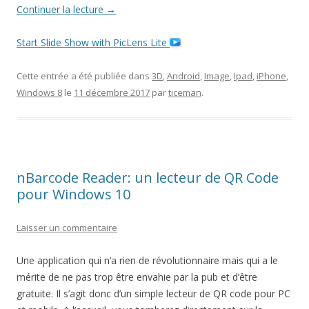
Continuer la lecture
→
Start Slide Show with PicLens Lite
Cette entrée a été publiée dans
3D
,
Android
,
Image
,
Ipad
,
iPhone
,
Windows 8
le
11 décembre 2017
par
ticeman
.
nBarcode Reader: un lecteur de QR Code
pour Windows 10
Laisser un commentaire
Une application qui n’a rien de révolutionnaire mais qui a le
mérite de ne pas trop être envahie par la pub et d’être
gratuite. Il s’agit donc d’un simple lecteur de QR code pour PC