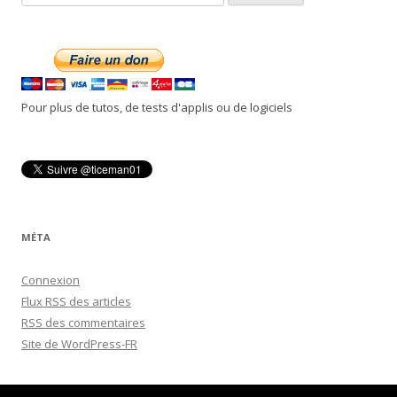
e
c
h
e
r
Pour plus de tutos, de tests d'applis ou de logiciels
c
h
e
r
:
MÉTA
Connexion
Flux
RSS
des articles
RSS
des commentaires
Site de WordPress-FR