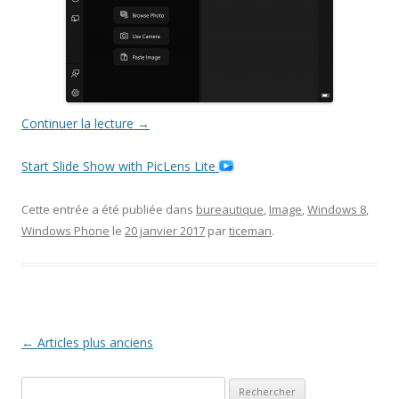
Continuer la lecture
→
Start Slide Show with PicLens Lite
Cette entrée a été publiée dans
bureautique
,
Image
,
Windows 8
,
Windows Phone
le
20 janvier 2017
par
ticeman
.
Navigation
←
Articles plus anciens
des
R
articles