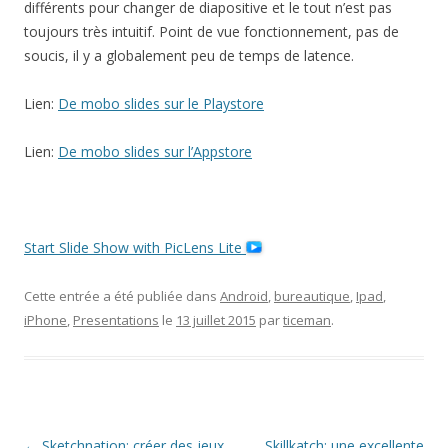
différents pour changer de diapositive et le tout n’est pas
toujours très intuitif. Point de vue fonctionnement, pas de
soucis, il y a globalement peu de temps de latence.
Lien:
De mobo slides sur le Playstore
Lien:
De mobo slides sur l’Appstore
Start Slide Show with PicLens Lite
Cette entrée a été publiée dans
Android
,
bureautique
,
Ipad
,
iPhone
,
Presentations
le
13 juillet 2015
par
ticeman
.
Navigation
←
Sketchnation: créer des jeux
Skillkatch: une excellente