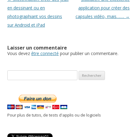
des
en dessinant ou en
application pour créer des
articles
photographiant vos dessins
capsules vidéo, mais…….
→
sur Android et iPad
Laisser un commentaire
Vous devez
être connecté
pour publier un commentaire.
R
e
c
h
e
r
Pour plus de tutos, de tests d'applis ou de logiciels
c
h
e