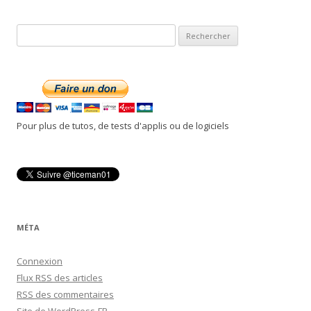
R
e
c
h
e
r
Pour plus de tutos, de tests d'applis ou de logiciels
c
h
e
r
:
MÉTA
Connexion
Flux
RSS
des articles
RSS
des commentaires