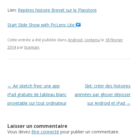
Lien:
Repères histoire Brevet sur le Playstore
Start Slide Show with PicLens Lite
Cette entrée a été publiée dans
Android
,
contenu
le
18 février
2014
par
ticeman
.
Navigation
←
Air sketch free: une app
Skit: créer des histoires
des
iPad gratuite de tableau blanc
animées par glisser déposer
articles
projetable sur tout ordinateur
sur Android et iPad
→
Laisser un commentaire
Vous devez
être connecté
pour publier un commentaire.