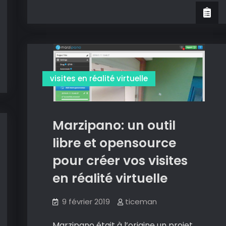
un
service
de
création
de
visites
visites en réalité virtuelle
en
réalité
virtuelle
Marzipano: un outil
bien
libre et opensource
pensé.
pour créer vos visites
en réalité virtuelle
9 février 2019
ticeman
Marzipano était à l’origine un projet