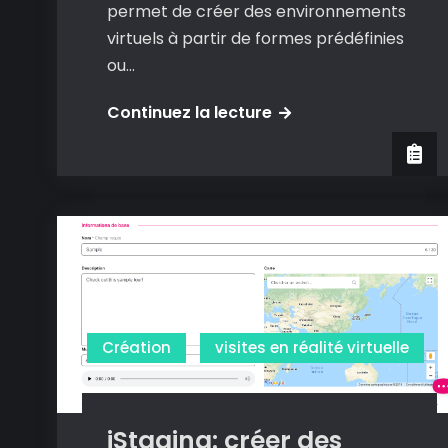
permet de créer des environnements
virtuels à partir de formes prédéfinies
ou…
Jahshaka:
Continuez la lecture
créer
et
naviguez
dans
des
environnements
virtuels
Création
visites en réalité virtuelle
iStaging: créer des