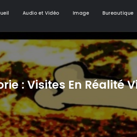
ueil
Audio et Vidéo
Image
Bureautique
rie :
Visites En Réalité V