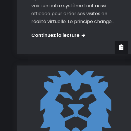
voici un autre système tout aussi
efficace pour créer ses visites en
réalité virtuelle. Le principe change…
Veer:
Continuez la lecture
une
solution
pratique
pour
créer
des
visites
en
réalité
virtuelle