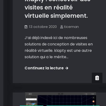
réalité
visites en réalité
virtuelle.
virtuelle simplement.
13 octobre 2020
ticeman
J’ai déjà indexé ici de nombreuses
solutions de conception de visites en
réalité virtuelle. klapty est une autre
solution qui a le mérite…
Klapty
Continuez la lecture
:
concevoir
des
visites
en