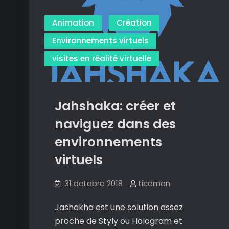
Animation
Création
Environnements virtuels
visites en réalité virtuelle
Jahshaka: créer et
naviguez dans des
environnements
virtuels
31 octobre 2018
ticeman
Jashakha est une solution assez
proche de Styly ou Hologram et