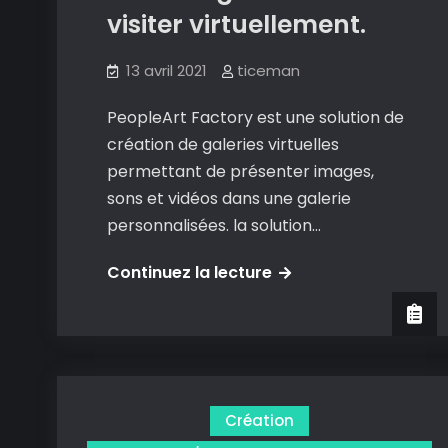
visiter virtuellement.
13 avril 2021
ticeman
PeopleArt Factory est une solution de
création de galeries virtuelles
permettant de présenter images,
sons et vidéos dans une galerie
personnalisées. la solution…
People
Continuez la lecture
Art
Factory
:
créer
sa
Création
galerie