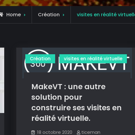
Archive
Home
Création
visites en réalité virtuell
for
Création
visites en réalité virtuelle
MakeVT : une autre
solution pour
construire ses visites en
réalité virtuelle.
18 octobre 2020
ticeman