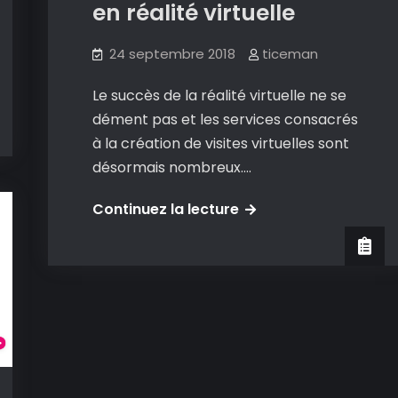
réalité
en réalité virtuelle
virtuelle
24 septembre 2018
ticeman
Le succès de la réalité virtuelle ne se
dément pas et les services consacrés
à la création de visites virtuelles sont
désormais nombreux.…
Theasys:
Continuez la lecture
un
service
gratuit
et
très
complet
pour