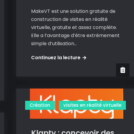
MakeVT est une solution gratuite de
construction de visites en réalité
virtuelle, gratuite et assez complète.
Elle a l’avantage d’être extrêmement
simple d’utilisation…
MakeVT
Continuez la lecture
:
une
autre
solution
pour
Création
visites en réalité virtuelle
construire
ses
visites
en
Klapty : concevoir des