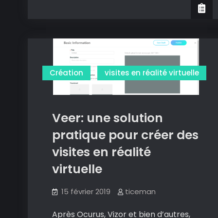
créez
simplement
vos
visites
en
réalité
Création
visites en réalité virtuelle
virtuelle.
Veer: une solution
pratique pour créer des
visites en réalité
virtuelle
15 février 2019
ticeman
Après Ocurus, Vizor et bien d’autres,