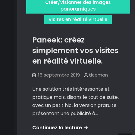
Créer/visionner des images
d’art
panoramiques
à
visites en réalité virtuelle
visiter
virtuellement.
Paneek: créez
simplement vos visites
en réalité virtuelle.
15 septembre 2019
ticeman
Une solution très intéressante et
pratique mais, disons le tout de suite,
avec un petit hic, la version gratuite
présentant une publicité à…
Paneek:
Continuez la lecture