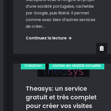
d’une société portugaise, rachetée
par Google, puis libéré. Il permet
comme avec bien d’autres services
de créer…
Marzipano:
Continuez la lecture
un
outil
libre
et
Création
visites en réalité virtuelle
opensource
pour
créer
Theasys: un service
vos
gratuit et très complet
visites
pour créer vos visites
en