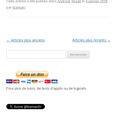
Cette entrée a été publiée dans
Android
,
Image
le
6 janvier 2018
par
ticeman
.
Navigation
←
Articles plus anciens
Articles plus récents
→
des
R
articles
e
c
h
e
r
Pour plus de tutos, de tests d'applis ou de logiciels
c
h
e
r